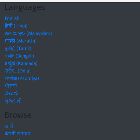
Languages
English
हिंदी (Hindi)
മലയാളം (Malayalam)
मराठी (Marathi)
தமிழ் (Tamil)
বাঙালি (Bengali)
ಕನ್ನಡ (Kannada)
ଓଡିଆ (Odia)
অসমীয়া (Asomiya)
ਪੰਜਾਬੀ
తెలుగు
ગુજરાતી
Browse
खबरें
कंपनी समाचार