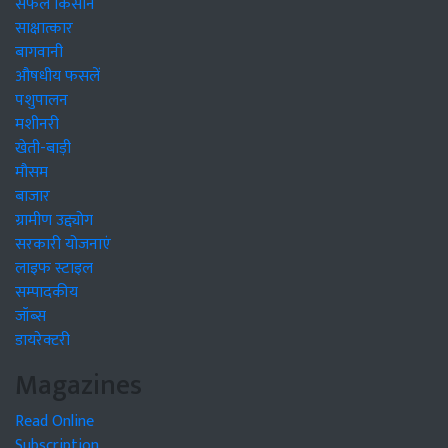
सफल किसान
साक्षात्कार
बागवानी
औषधीय फसलें
पशुपालन
मशीनरी
खेती-बाड़ी
मौसम
बाजार
ग्रामीण उद्द्योग
सरकारी योजनाएं
लाइफ स्टाइल
सम्पादकीय
जॉब्स
डायरेक्टरी
Magazines
Read Online
Subscription