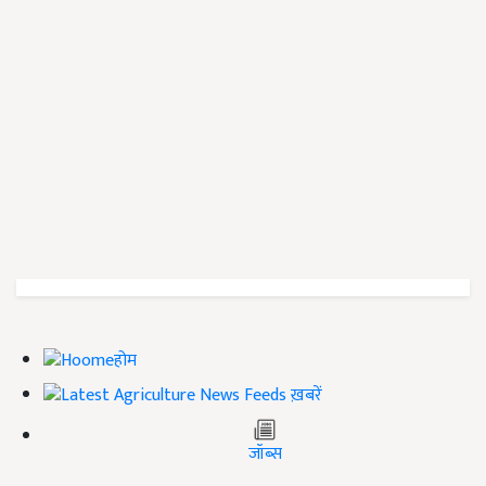
होम
ख़बरें
जॉब्स