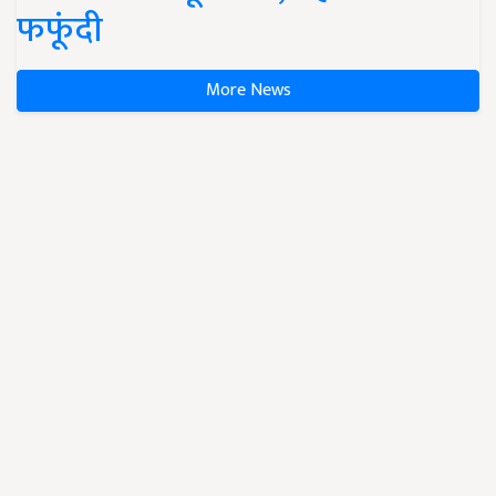
फफूंदी
More News