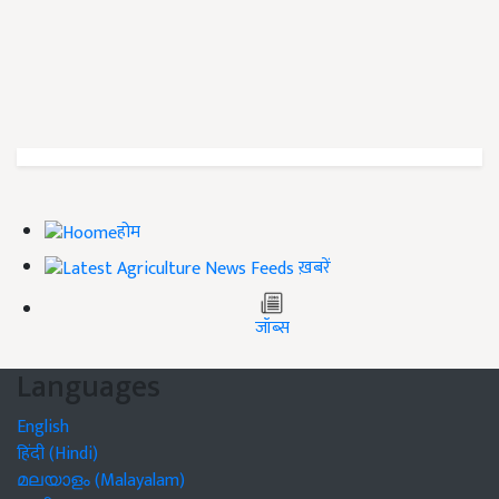
होम
ख़बरें
जॉब्स
Languages
English
हिंदी (Hindi)
മലയാളം (Malayalam)