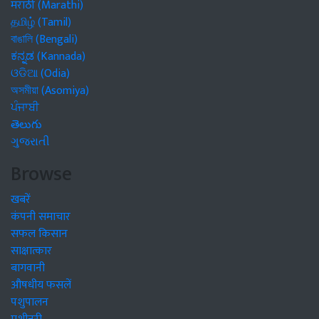
मराठी (Marathi)
தமிழ் (Tamil)
বাঙালি (Bengali)
ಕನ್ನಡ (Kannada)
ଓଡିଆ (Odia)
অসমীয়া (Asomiya)
ਪੰਜਾਬੀ
తెలుగు
ગુજરાતી
Browse
खबरें
कंपनी समाचार
सफल किसान
साक्षात्कार
बागवानी
औषधीय फसलें
पशुपालन