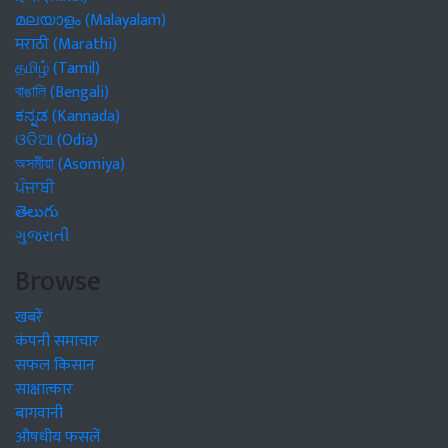
മലയാളം (Malayalam)
मराठी (Marathi)
தமிழ் (Tamil)
বাঙালি (Bengali)
ಕನ್ನಡ (Kannada)
ଓଡିଆ (Odia)
অসমীয়া (Asomiya)
ਪੰਜਾਬੀ
తెలుగు
ગુજરાતી
Browse
खबरें
कंपनी समाचार
सफल किसान
साक्षात्कार
बागवानी
औषधीय फसलें