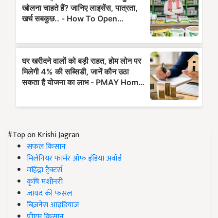
#Top on Krishi Jagran
सफल किसान
मिलेनियर फार्मर ऑफ इंडिया अवॉर्ड
महिंद्रा ट्रैक्टर्स
कृषि मशीनरी
जायद की फसल
बिज़नेस आइडियाज
पीएम किसान