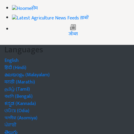
होम
ख़बरें
जॉब्स
Languages
English
हिंदी (Hindi)
മലയാളം (Malayalam)
मराठी (Marathi)
தமிழ் (Tamil)
বাঙালি (Bengali)
ಕನ್ನಡ (Kannada)
ଓଡିଆ (Odia)
অসমীয়া (Asomiya)
ਪੰਜਾਬੀ
తెలుగు