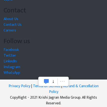
Contact
About Us
Contact Us
Careers
Follow us
Facebook
Twitter
LinkedIn
Instagram
WhatsApp
Privacy Policy
|
Terms of Service
|
Refund & Cancellation
Policy
CopyRight - 2021 Krishi Jagran Media Group. All Rights
Reserved.