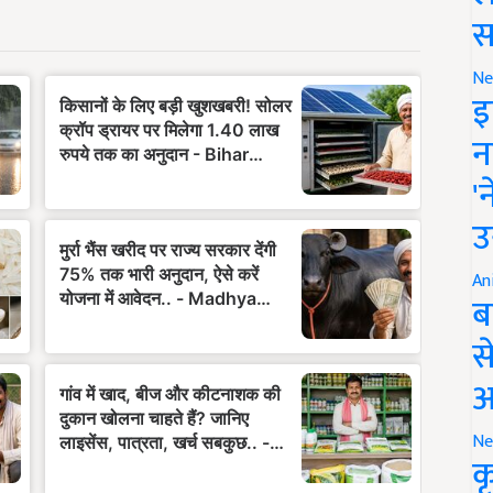
स
Ne
इ
न
'
उ
An
ब
स
आ
Ne
क