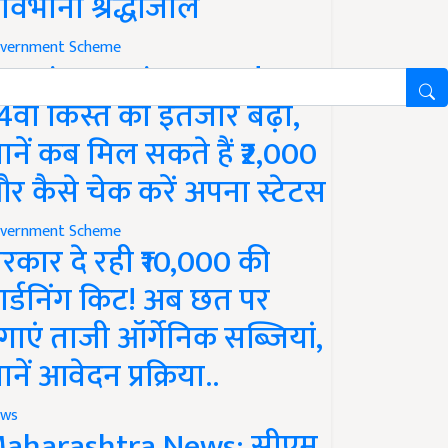
ावभीनी श्रद्धांजलि
vernment Scheme
M Kisan Yojana Update:
4वीं किस्त का इंतजार बढ़ा,
ानें कब मिल सकते हैं ₹2,000
र कैसे चेक करें अपना स्टेटस
vernment Scheme
रकार दे रही ₹10,000 की
ार्डनिंग किट! अब छत पर
गाएं ताजी ऑर्गेनिक सब्जियां,
ानें आवेदन प्रक्रिया..
ws
aharashtra News: सीएम