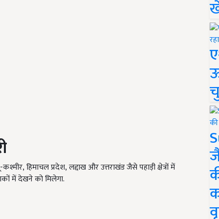
ख
ए
ऊ
च
S
री
ज
ू-कश्मीर
,
हिमाचल प्रदेश
,
लद्दाख और उत्तराखंड जैसे पहाड़ी क्षेत्रों में
क
ों में देखने
को
मिलेगा.
क
वृ
ERTISEMENT