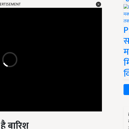
P
स
म
म
क
 है बारिश