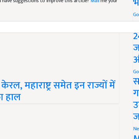
भ
Go
P
2
ज
औ
Go
, महाराष्ट्र समेत इन राज्यों में
स
ा हाल
ग
उ
ज
Ne
M