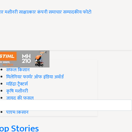
ार
मशीनरी
साक्षात्कार
कंपनी समाचार
सम्पादकीय
फोटो
op on Krishi Jagran
सफल किसान
मिलेनियर फार्मर ऑफ इंडिया अवॉर्ड
महिंद्रा ट्रैक्टर्स
कृषि मशीनरी
जायद की फसल
बिज़नेस आइडियाज
पीएम किसान
op Stories