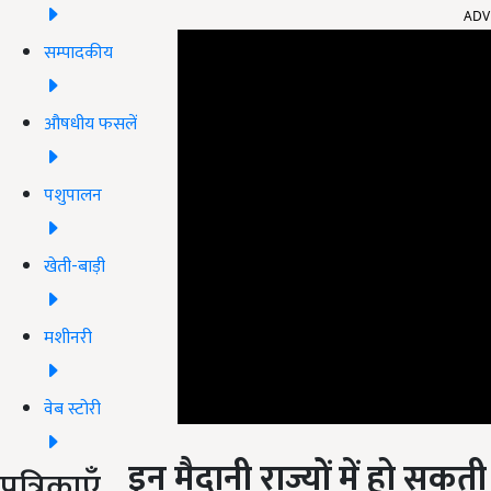
सम्पादकीय
औषधीय फसलें
पशुपालन
खेती-बाड़ी
मशीनरी
वेब स्टोरी
इन मैदानी राज्यों में हो सकती
पत्रिकाएँ