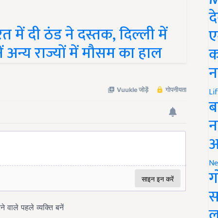
द
ें दी ठंड ने दस्तक, दिल्ली में
ए
ं अन्य राज्यों में मौसम का हाल
क
न
Li
ब
न
आ
Ne
ग
स
ल