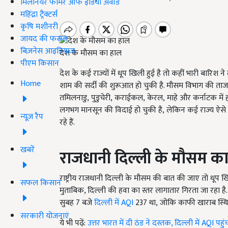
मिलेनियर फार्मर ऑफ इंडिया अवॉर्ड
महिंद्रा ट्रैक्टर्स
कृषि मशीनरी
जायद की फसल
बिज़नेस आइडियाज
देश के मौसम का हाल
पीएम किसान
देश के कई राज्यों में धूप खिली हुई है तो कहीं भारी बारिश 
Home
शाम की सर्दी की शुरूआत हो चुकी है. मौसम विभाग की ताजा
तमिलनाडु
,
पुडुचेरी
,
कराईकल
,
केरल
,
माहे और कर्नाटक में ह
लगभग मानसून की विदाई हो चुकी है
,
लेकिन कई राज्य ऐसे भ
न्यूज़ रैप
रहे हैं.
खबरें
राजधानी दिल्ली के मौसम क
राष्ट्रीय राजधानी दिल्ली के मौसम की बात की जाए तो धूप
सफल किसान
मुताबिक, दिल्ली की हवा का स्तर लागातार गिरता जा रहा है
सुबह
7
बजे
दिल्ली में
AQI
237
था
,
जोकि काफी खाराब स्थिति
सरकारी योजनाएं
ये भी पढ़ें:
उत्तर भारत में दी ठंड ने दस्तक, दिल्ली में AQI पहु