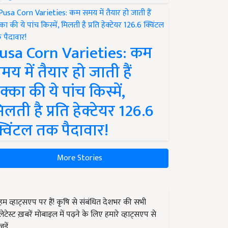
usa Corn Varieties: कम
मय में तैयार हो जाती हैं
क्का की ये पांच किस्में,
िलती है प्रति हेक्टेयर 126.6
्विंटल तक पैदावार!
More Stories
हम व्हाट्सएप पर हैं! कृषि से संबंधित देशभर की सभी
लेटेस्ट ख़बरें मोबाइल में पढ़ने के लिए हमारे व्हाट्सएप से
जुड़ें.