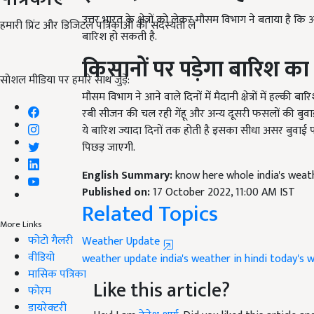
उत्तर भारत के क्षेत्रों को लेकर मौसम विभाग ने बताया है कि आन
बारिश हो सकती है.
हमारी प्रिंट और डिजिटल पत्रिकाओं की सदस्यता लें
किसानों पर पड़ेगा बारिश क
सोशल मीडिया पर हमारे साथ जुड़ें:
मौसम विभाग ने आने वाले दिनों में मैदानी क्षेत्रों में हल्की 
रबी सीजन की चल रही गेंहू और अन्य दूसरी फसलों की बुवा
ये बारिश ज्यादा दिनों तक होती है इसका सीधा असर बुवाई 
पिछड़ जाएगी.
English Summary:
know here whole india's weath
Published on:
17 October 2022, 11:00 AM IST
Related Topics
Weather Update
More Links
फोटो गैलरी
weather update
india's weather in hindi
today's 
वीडियो
Like this article?
मासिक पत्रिका
फोरम
Hey! I am
देवेश शर्मा
. Did you liked this article 
डायरेक्टरी