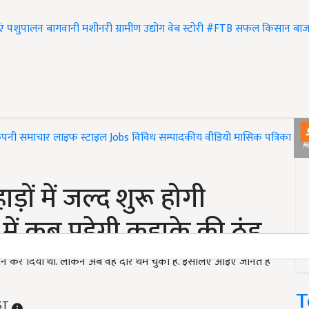
एं
पशुपालन
बागवानी
मशीनरी
ग्रामीण उद्योग
वेब स्टोरी
#FTB
सफल किसान
बाज
ंपनी समाचार
लाइफ स्टाइल
Jobs
विविध
सम्पादकीय
वीडियो
मासिक पत्रिका
#T
ों में जल्द शुरू होगी
में कब पड़ेगी कड़ाके की ठंड
परेशान कर दिया था. लेकिन अब वह दौर थम चुका है. इसलिए आइए जानते हैं
T
IST