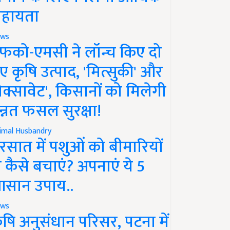
हायता
ws
फको-एमसी ने लॉन्च किए दो
ए कृषि उत्पाद, 'मित्सुकी' और
नेक्सावेट', किसानों को मिलेगी
न्नत फसल सुरक्षा!
imal Husbandry
रसात में पशुओं को बीमारियों
े कैसे बचाएं? अपनाएं ये 5
सान उपाय..
ws
ृषि अनुसंधान परिसर, पटना में