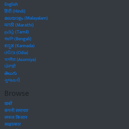
English
हिंदी (Hindi)
മലയാളം (Malayalam)
मराठी (Marathi)
தமிழ் (Tamil)
বাঙালি (Bengali)
ಕನ್ನಡ (Kannada)
ଓଡିଆ (Odia)
অসমীয়া (Asomiya)
ਪੰਜਾਬੀ
తెలుగు
ગુજરાતી
Browse
खबरें
कंपनी समाचार
सफल किसान
साक्षात्कार