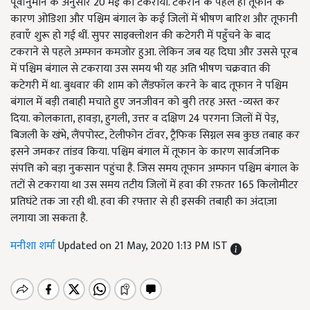
पूर्वानुमान के अनुसार 20 मई को टकराया. टकराने के पहले ही तूफान के
कारण ओडिशा और पश्चिम बंगाल के कई जिलों में भीषण बारिश और तूफानी
हवाएँ शुरू हो गई थीं. सुपर साइक्लोशन की कटेगरी में पहुँचने के बाद
टकराने से पहले अम्फान कमजोर हुआ. लेकिन जब यह दिघा और उससे पूरब
में पश्चिम बंगाल से टकराया उस समय भी यह अति भीषण चक्रवात की
कटेगरी में था. बुधवार की शाम को लैंडफॉल करने के बाद तूफान ने पश्चिम
बंगाल में बड़ी तबाही मचाते हुए जनजीवन को बुरी तरह अस्त -व्यस्त कर
दिया. कोलकाता, हावड़ा, हुगली, उत्तर व दक्षिण 24 परगना जिलों में पेड़,
बिजली के खंभे, लैंपपोस्ट, टेलीफोन टॉवर, ट्रैफिक सिग्नल सब कुछ तबाह कर
इसने जमकर तांडव किया. पश्चिम बंगाल में तूफान के कारण सार्वजनिक
संपत्ति को बड़ा नुकसान पहुंचा है. जिस समय तूफान अम्फान पश्चिम बंगाल के
तटों से टकराया था उस समय तटीय जिलों में हवा की रफ़तर 165 किलोमीटर
प्रतिघंटे तक जा रही थी. हवा की रफ्तार से ही इसकी तबाही का अंदाज़ा
लगाया जा सकता है.
मनीशा शर्मा
Updated on 21 May, 2020 1:13 PM IST