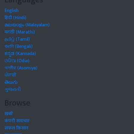
English
हिंदी (Hindi)
മലയാളം (Malayalam)
मराठी (Marathi)
தமிழ் (Tamil)
বাঙালি (Bengali)
ಕನ್ನಡ (Kannada)
ଓଡିଆ (Odia)
অসমীয়া (Asomiya)
ਪੰਜਾਬੀ
తెలుగు
ગુજરાતી
Browse
खबरें
कंपनी समाचार
सफल किसान