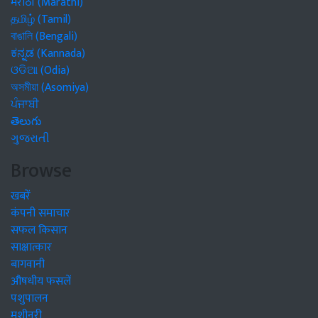
मराठी (Marathi)
தமிழ் (Tamil)
বাঙালি (Bengali)
ಕನ್ನಡ (Kannada)
ଓଡିଆ (Odia)
অসমীয়া (Asomiya)
ਪੰਜਾਬੀ
తెలుగు
ગુજરાતી
Browse
खबरें
कंपनी समाचार
सफल किसान
साक्षात्कार
बागवानी
औषधीय फसलें
पशुपालन
मशीनरी