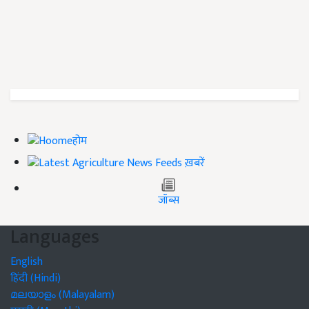
होम
ख़बरें
जॉब्स
Languages
English
हिंदी (Hindi)
മലയാളം (Malayalam)