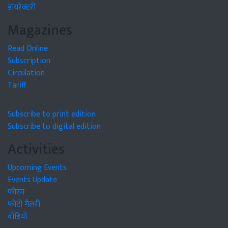
डायरेक्टरी
Magazines
Read Online
Subscription
Circulation
Tariff
Subscribe to print edition
Subscribe to digital edition
Activities
Upcoming Events
Events Update
फोरम
फोटो गैलरी
वीडियो