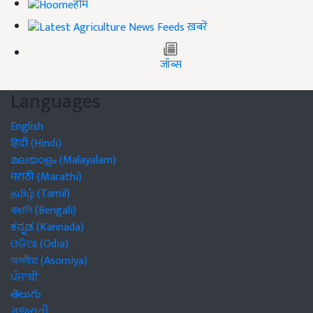
होम
ख़बरें
जॉब्स
Languages
English
हिंदी (Hindi)
മലയാളം (Malayalam)
मराठी (Marathi)
தமிழ் (Tamil)
বাঙালি (Bengali)
ಕನ್ನಡ (Kannada)
ଓଡିଆ (Odia)
অসমীয়া (Asomiya)
ਪੰਜਾਬੀ
తెలుగు
ગુજરાતી