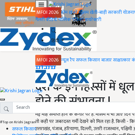
MFOI 2026
होम
ख़बरें
मौसम
खेती-बाड़ी
सरकारी योजना
गैलरी
वीडियो
मासिक पत्रिका
डायरेक्टरी
हिंदी
MFOI 2026
न्यूज़ रैप
सफल किसान
बाजार
साक्षात्कार
क
Home
मौसम
देश के इन हिस्सों में 
होने की संभावना !
मई माह समाप्त होने के कगार पर है. मौसम में भी आएं दिन पर
तो कही पर जबरदस्त गर्मी देखने को मिल रहा है. किसी - किसी 
#Top on Krishi Jagran
उत्तराखंड, पंजाब, हरियाणा, दिल्ली, उत्तरी राजस्थान, पश्चिमी
सफल किसान