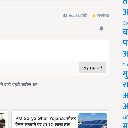
त
अ
Go
ब
प
अ
Go
म
स
अ
आ
Li
म