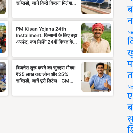
ब
न
Ne
क
ख
प
त
Ne
ए
ब
सु
श