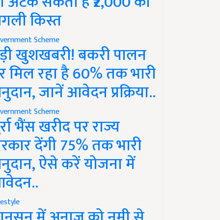
ो अटक सकती है ₹2,000 की
गली किस्त
vernment Scheme
ड़ी खुशखबरी! बकरी पालन
र मिल रहा है 60% तक भारी
नुदान, जानें आवेदन प्रक्रिया..
vernment Scheme
ुर्रा भैंस खरीद पर राज्य
रकार देंगी 75% तक भारी
नुदान, ऐसे करें योजना में
वेदन..
festyle
ानसून में अनाज को नमी से