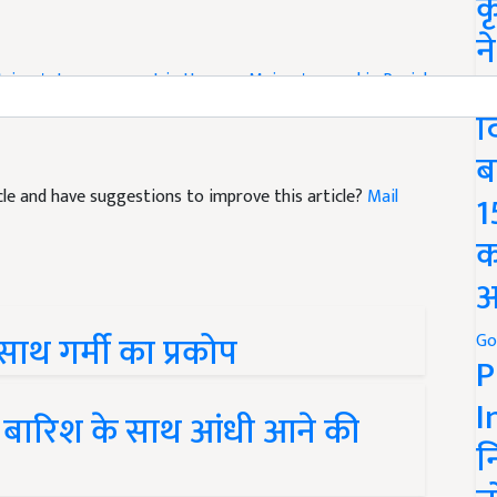
क
न
aison's temperament in Haryana
Maison's mood in Punjab
We
her
Weather news
Weather Aleart
Weather Department
द
ब
ticle and have suggestions to improve this article?
Mail
1
क
अ
 साथ गर्मी का प्रकोप
Go
P
I
 में बारिश के साथ आंधी आने की
न