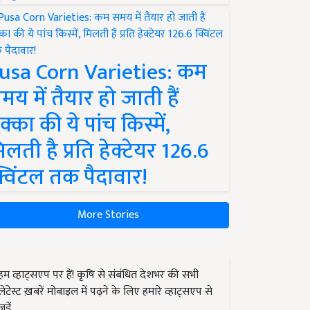
usa Corn Varieties: कम
मय में तैयार हो जाती हैं
क्का की ये पांच किस्में,
िलती है प्रति हेक्टेयर 126.6
्विंटल तक पैदावार!
More Stories
हम व्हाट्सएप पर हैं! कृषि से संबंधित देशभर की सभी
लेटेस्ट ख़बरें मोबाइल में पढ़ने के लिए हमारे व्हाट्सएप से
जुड़ें.