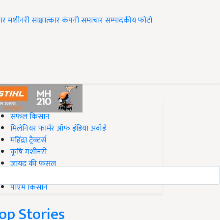
ार
मशीनरी
साक्षात्कार
कंपनी समाचार
सम्पादकीय
फोटो
op on Krishi Jagran
सफल किसान
मिलेनियर फार्मर ऑफ इंडिया अवॉर्ड
महिंद्रा ट्रैक्टर्स
कृषि मशीनरी
जायद की फसल
बिज़नेस आइडियाज
पीएम किसान
op Stories