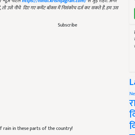
न्यूज़ पोर्टल
https://hindi.krishijagran.com/
से जुड़े रहिए. अगर
, तो उसे नीचे दिए गए कमेंट बॉक्स में निसंकोच दर्ज कर सकते है. हम उस
Subscribe
L
Ne
र
व
क
f rain in these parts of the country!