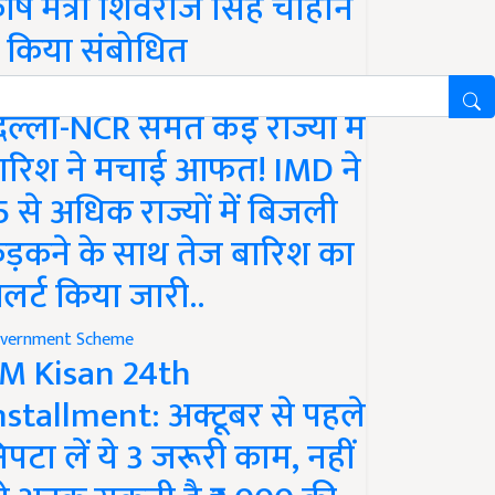
ृषि मंत्री शिवराज सिंह चौहान
े किया संबोधित
ather
िल्ली-NCR समेत कई राज्यों में
ारिश ने मचाई आफत! IMD ने
5 से अधिक राज्यों में बिजली
ड़कने के साथ तेज बारिश का
लर्ट किया जारी..
vernment Scheme
M Kisan 24th
nstallment: अक्टूबर से पहले
िपटा लें ये 3 जरूरी काम, नहीं