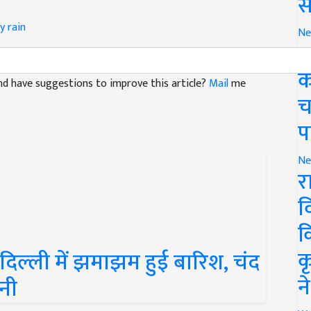
स
y rain
Ne
ग
 and have suggestions to improve this article?
Mail
me
क
च
प
Ne
र
व
क
ल्ली में झमाझम हुई बारिश, चंद
क
ानी
न