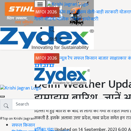
MFOI 2026
होम
ख़बरें
मौसम
खेती-बाड़ी
सरकारी योजना
गैलरी
वीडियो
मासिक पत्रिका
डायरेक्टरी
हिंदी
MFOI 2026
न्यूज़ रैप
सफल किसान
बाजार
साक्षात्कार
क
Home
मौसम
Delhi Weather Update:
झमाझम बारिश, जानें 
दिल्ली में हुई बारिश के बाद से लोगों को गर्मी से राहत मिली ह
सकती है. इसके अलावा उत्तर प्रदेश, मध्य प्रदेश समेत इन राज
#Top on Krishi Jagran
सफल किसान
वर्तिका चंद्रा
Updated on 14 September, 2023 6:00 