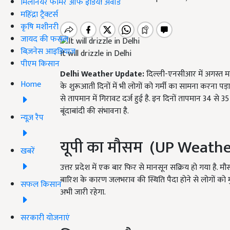
मिलेनियर फार्मर ऑफ इंडिया अवॉर्ड
महिंद्रा ट्रैक्टर्स
कृषि मशीनरी
जायद की फसल
बिज़नेस आइडियाज
It will drizzle in Delhi
पीएम किसान
Delhi Weather Update:
दिल्ली-एनसीआर में अगस्त मही
Home
के शुरूआती दिनों में भी लोगों को गर्मी का सामना करना पड़ा 
से तापमान में गिरावट दर्ज हुई है. इन दिनों तापमान 34 से 
बूंदाबांदी की संभावना है.
न्यूज़ रैप
यूपी का मौसम (UP Weath
खबरें
उत्तर प्रदेश में एक बार फिर से मानसून सक्रिय हो गया है. मौ
बारिश के कारण जलभराव की स्थिति पैदा होने से लोगों को 
सफल किसान
अभी जारी रहेगा.
सरकारी योजनाएं