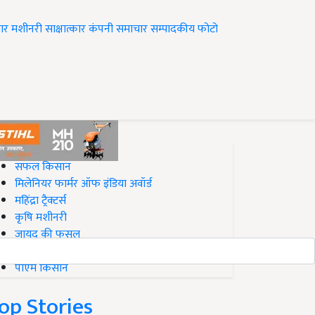
ार
मशीनरी
साक्षात्कार
कंपनी समाचार
सम्पादकीय
फोटो
op on Krishi Jagran
सफल किसान
मिलेनियर फार्मर ऑफ इंडिया अवॉर्ड
महिंद्रा ट्रैक्टर्स
कृषि मशीनरी
जायद की फसल
बिज़नेस आइडियाज
पीएम किसान
op Stories