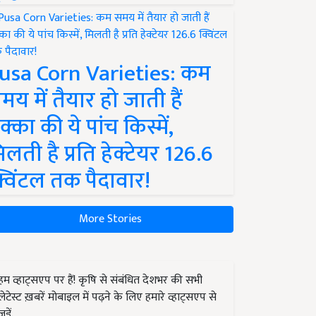
usa Corn Varieties: कम
मय में तैयार हो जाती हैं
क्का की ये पांच किस्में,
िलती है प्रति हेक्टेयर 126.6
्विंटल तक पैदावार!
More Stories
हम व्हाट्सएप पर हैं! कृषि से संबंधित देशभर की सभी
लेटेस्ट ख़बरें मोबाइल में पढ़ने के लिए हमारे व्हाट्सएप से
जुड़ें.