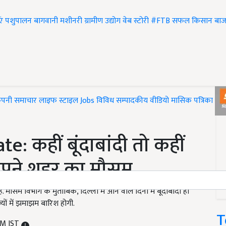
एं
पशुपालन
बागवानी
मशीनरी
ग्रामीण उद्योग
वेब स्टोरी
#FTB
सफल किसान
बाज
ंपनी समाचार
लाइफ स्टाइल
Jobs
विविध
सम्पादकीय
वीडियो
मासिक पत्रिका
#T
 कहीं बूंदाबांदी तो कहीं
अपने शहर का मौसम
ै. मौसम विभाग के मुताबिक, दिल्ली में आने वाले दिनों में बूंदाबांदी हो
्यों में झमाझम बारिश होगी.
T
AM IST