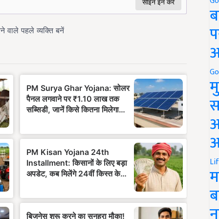
Go
ब
प
अ
Go
म
स
अ
आ
Li
म
ब
न