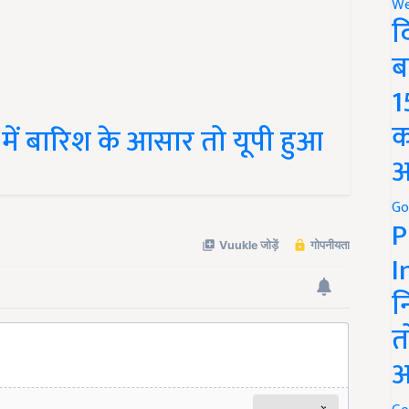
We
द
ब
1
ें बारिश के आसार तो यूपी हुआ
क
अ
Go
P
I
न
त
अ