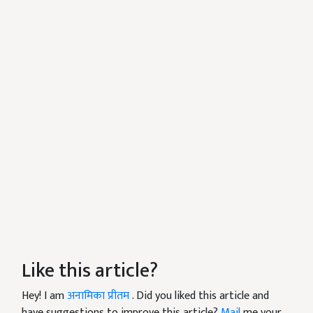
Like this article?
Hey! I am
अनामिका प्रीतम
. Did you liked this article and
have suggestions to improve this article?
Mail
me your