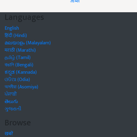
जॉब्स
Languages
English
हिंदी (Hindi)
മലയാളം (Malayalam)
मराठी (Marathi)
தமிழ் (Tamil)
বাঙালি (Bengali)
ಕನ್ನಡ (Kannada)
ଓଡିଆ (Odia)
অসমীয়া (Asomiya)
ਪੰਜਾਬੀ
తెలుగు
ગુજરાતી
Browse
खबरें