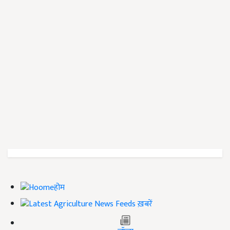
होम
ख़बरें