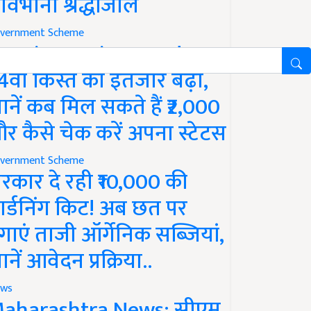
ावभीनी श्रद्धांजलि
vernment Scheme
M Kisan Yojana Update:
4वीं किस्त का इंतजार बढ़ा,
ानें कब मिल सकते हैं ₹2,000
र कैसे चेक करें अपना स्टेटस
vernment Scheme
रकार दे रही ₹10,000 की
ार्डनिंग किट! अब छत पर
गाएं ताजी ऑर्गेनिक सब्जियां,
ानें आवेदन प्रक्रिया..
ws
aharashtra News: सीएम