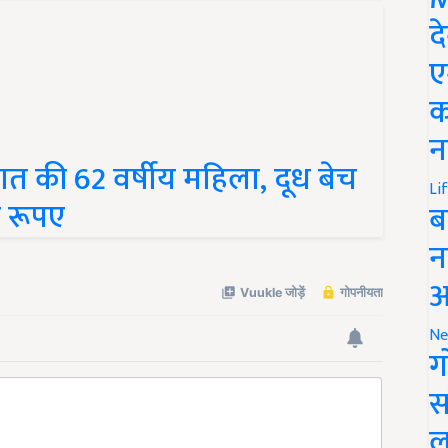
द
ए
क
न
 की 62 वर्षीय महिला, दूध बेच
 रूपए
Li
ब
न
आ
Ne
ग
स
ल