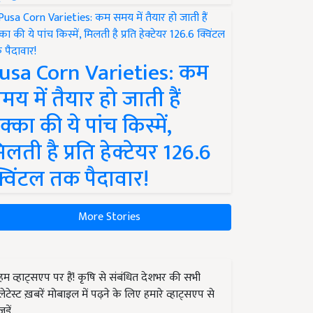
usa Corn Varieties: कम
मय में तैयार हो जाती हैं
क्का की ये पांच किस्में,
िलती है प्रति हेक्टेयर 126.6
्विंटल तक पैदावार!
More Stories
हम व्हाट्सएप पर हैं! कृषि से संबंधित देशभर की सभी
लेटेस्ट ख़बरें मोबाइल में पढ़ने के लिए हमारे व्हाट्सएप से
जुड़ें.