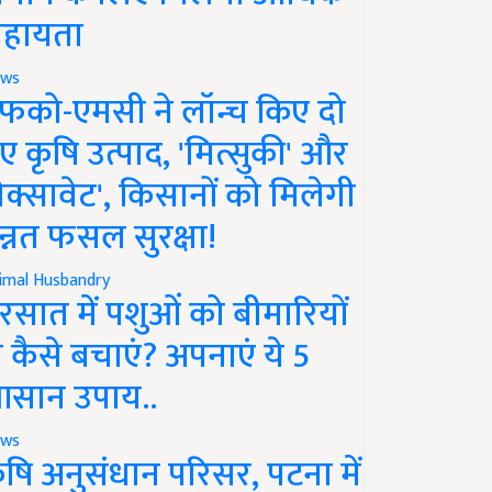
हायता
ws
फको-एमसी ने लॉन्च किए दो
ए कृषि उत्पाद, 'मित्सुकी' और
नेक्सावेट', किसानों को मिलेगी
न्नत फसल सुरक्षा!
imal Husbandry
रसात में पशुओं को बीमारियों
े कैसे बचाएं? अपनाएं ये 5
सान उपाय..
ws
ृषि अनुसंधान परिसर, पटना में