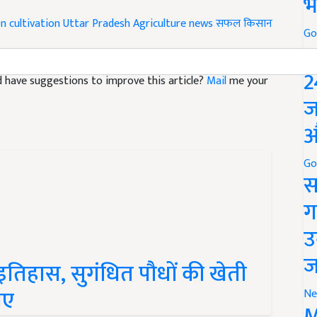
भ
 cultivation
Uttar Pradesh
Agriculture news
सफल किसान
Go
P
and have suggestions to improve this article?
Mail
me your
2
ज
औ
Go
स
ग
उ
 इतिहास, सुगंधित पौधों की खेती
ज
पए
Ne
M