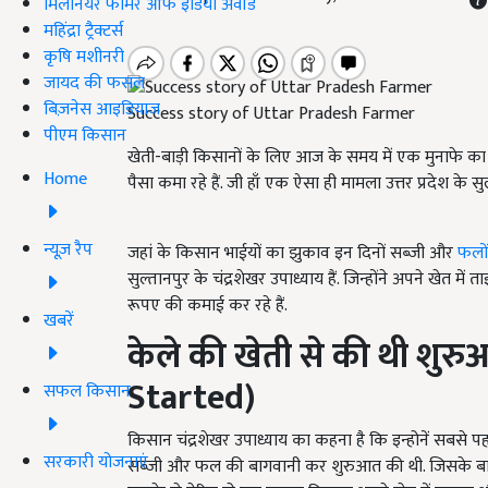
मिलेनियर फार्मर ऑफ इंडिया अवॉर्ड
महिंद्रा ट्रैक्टर्स
कृषि मशीनरी
जायद की फसल
बिज़नेस आइडियाज
Success story of Uttar Pradesh Farmer
पीएम किसान
खेती-बाड़ी किसानों के लिए आज के समय में एक मुनाफे का 
Home
पैसा कमा रहे हैं. जी हाँ एक ऐसा ही मामला उत्तर प्रदेश के स
न्यूज़ रैप
जहां के किसान भाईयों का झुकाव इन दिनों सब्जी और
फलों
सुल्तानपुर के चंद्रशेखर उपाध्याय हैं. जिन्होंने अपने खेत
रूपए की कमाई कर रहे हैं.
खबरें
केले की खेती से की थी शुरु
Started)
सफल किसान
किसान चंद्रशेखर उपाध्याय का कहना है कि इन्होनें सबसे पह
सरकारी योजनाएं
सब्जी और फल की बागवानी कर शुरुआत की थी. जिसके बाद उ