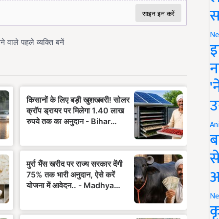
स
Ne
इ
न
'
उ
An
ब
स
आ
Ne
क