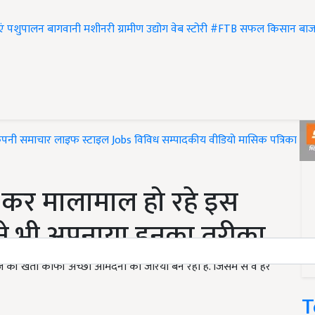
एं
पशुपालन
बागवानी
मशीनरी
ग्रामीण उद्योग
वेब स्टोरी
#FTB
सफल किसान
बाज
ंपनी समाचार
लाइफ स्टाइल
Jobs
विविध
सम्पादकीय
वीडियो
मासिक पत्रिका
#T
ी कर मालामाल हो रहे इस
 ने भी अपनाया इनका तरीका
 की खेती काफी अच्छी आमदनी का जरिया बन रही है. जिसमें से वे हर
T