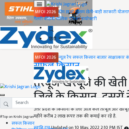
MFOI 2026
होम
ख़बरें
मौसम
खेती-बाड़ी
सरकारी योजना
गैलरी
वीडियो
मासिक पत्रिका
डायरेक्टरी
हिंदी
MFOI 2026
न्यूज़ रैप
सफल किसान
बाजार
साक्षात्कार
क
Home
सफल किसान
तरबूजे-खरबूजे की खेत
जिले के किसान, दूसरों
उत्तर प्रदेश के किसानों के लिए आज कल तरबूज और खरबूजे
महीने करीब 2 लाख रूपए तक की कमाई कर रहे है.
#Top on Krishi Jagran
सफल किसान
स्वाति राव
Updated on 10 May, 2022 2:10 PM IST