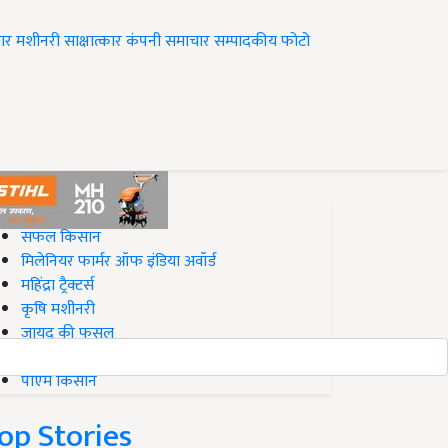
ार
मशीनरी
साक्षात्कार
कंपनी समाचार
सम्पादकीय
फोटो
op on Krishi Jagran
सफल किसान
मिलेनियर फार्मर ऑफ इंडिया अवॉर्ड
महिंद्रा ट्रैक्टर्स
कृषि मशीनरी
जायद की फसल
बिज़नेस आइडियाज
पीएम किसान
op Stories