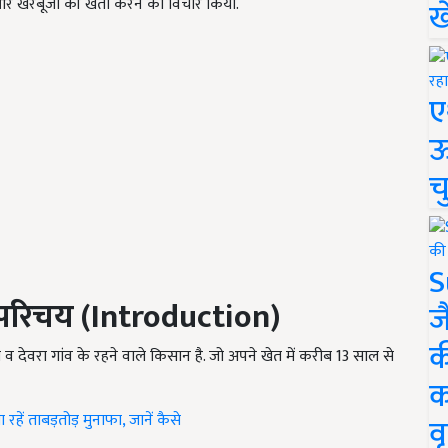
 और खरबूजा की खेती करने का विचार किया.
ख
ए
ऊ
च
S
परिचय (
Introduction)
ज
क
ेवरा व देवरा गांव के रहने वाले किसान है. जो अपने खेत में करीब 13 साल से
क
हें ताबड़तोड़ मुनाफा, जानें कैसे
वृ