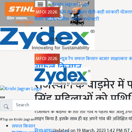
MFOI 2026
होम
ख़बरें
मौसम
खेती-बाड़ी
सरकारी योजना
गैलरी
वीडियो
मासिक पत्रिका
डायरेक्टरी
हिंदी
MFOI 2026
न्यूज़ रैप
सफल किसान
बाजार
साक्षात्कार
क
Home
सफल किसान
राजस्थान के बाड़मेर मे
सिंह महिलाओं को प्रशिक
राजस्थान के बाड़मेर के तार तार गांव में पहली बार आलू उग
साइन किया है. इसके साथ ही वह अपने गांव की अशिक्षित महिला
#Top on Krishi Jagran
सफल किसान
निशा थापा
Updated on 19 March, 2023 1:42 PM IST