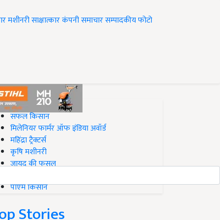
ार
मशीनरी
साक्षात्कार
कंपनी समाचार
सम्पादकीय
फोटो
op on Krishi Jagran
सफल किसान
मिलेनियर फार्मर ऑफ इंडिया अवॉर्ड
महिंद्रा ट्रैक्टर्स
कृषि मशीनरी
जायद की फसल
बिज़नेस आइडियाज
पीएम किसान
op Stories