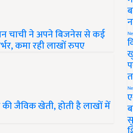
ब
न
न चाची ने अपने बिजनेस से कई
Ne
्भर, कमा रही लाखों रुपए
क
ख
प
त
Ne
ए
की जैविक खेती, होती है लाखों में
ब
सु
श