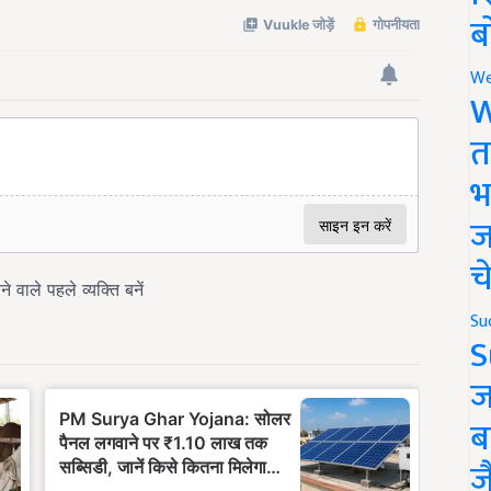
ब
We
W
त
भ
ज
च
Su
S
ज
ब
ज