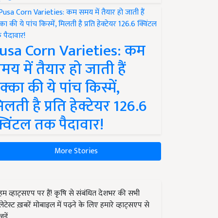
usa Corn Varieties: कम
मय में तैयार हो जाती हैं
क्का की ये पांच किस्में,
िलती है प्रति हेक्टेयर 126.6
्विंटल तक पैदावार!
More Stories
हम व्हाट्सएप पर हैं! कृषि से संबंधित देशभर की सभी
लेटेस्ट ख़बरें मोबाइल में पढ़ने के लिए हमारे व्हाट्सएप से
जुड़ें.