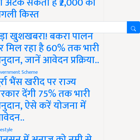
ो अटक सकती है ₹2,000 की
गली किस्त
vernment Scheme
ड़ी खुशखबरी! बकरी पालन
र मिल रहा है 60% तक भारी
नुदान, जानें आवेदन प्रक्रिया..
vernment Scheme
ुर्रा भैंस खरीद पर राज्य
रकार देंगी 75% तक भारी
नुदान, ऐसे करें योजना में
वेदन..
festyle
ानसून में अनाज को नमी से