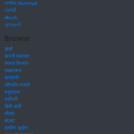
অসমীয়া (Asomiya)
ਪੰਜਾਬੀ
తెలుగు
ગુજરાતી
Browse
खबरें
कंपनी समाचार
सफल किसान
साक्षात्कार
बागवानी
औषधीय फसलें
पशुपालन
मशीनरी
खेती-बाड़ी
मौसम
बाजार
ग्रामीण उद्द्योग