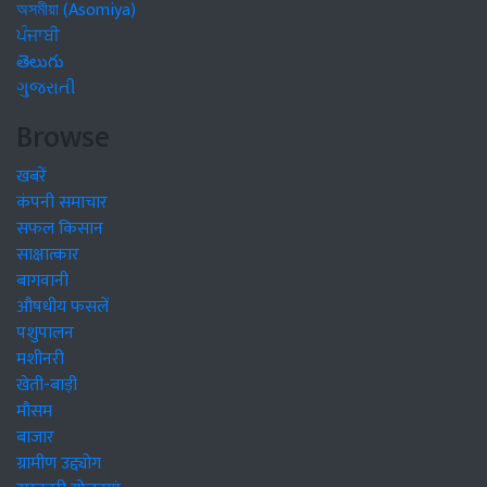
অসমীয়া (Asomiya)
ਪੰਜਾਬੀ
తెలుగు
ગુજરાતી
Browse
खबरें
कंपनी समाचार
सफल किसान
साक्षात्कार
बागवानी
औषधीय फसलें
पशुपालन
मशीनरी
खेती-बाड़ी
मौसम
बाजार
ग्रामीण उद्द्योग