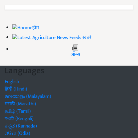
होम
ख़बरें
जॉब्स
Languages
English
हिंदी (Hindi)
മലയാളം (Malayalam)
मराठी (Marathi)
தமிழ் (Tamil)
বাঙালি (Bengali)
ಕನ್ನಡ (Kannada)
ଓଡିଆ (Odia)