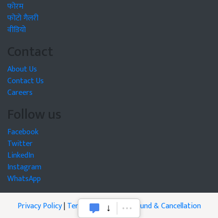
फोरम
फोटो गैलरी
वीडियो
Contact
About Us
Contact Us
Careers
Follow us
Facebook
Twitter
LinkedIn
Instagram
WhatsApp
Privacy Policy
|
Terms of Service
|
Refund & Cancellation
Policy