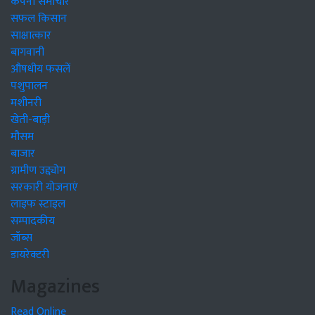
कंपनी समाचार
सफल किसान
साक्षात्कार
बागवानी
औषधीय फसलें
पशुपालन
मशीनरी
खेती-बाड़ी
मौसम
बाजार
ग्रामीण उद्द्योग
सरकारी योजनाएं
लाइफ स्टाइल
सम्पादकीय
जॉब्स
डायरेक्टरी
Magazines
Read Online