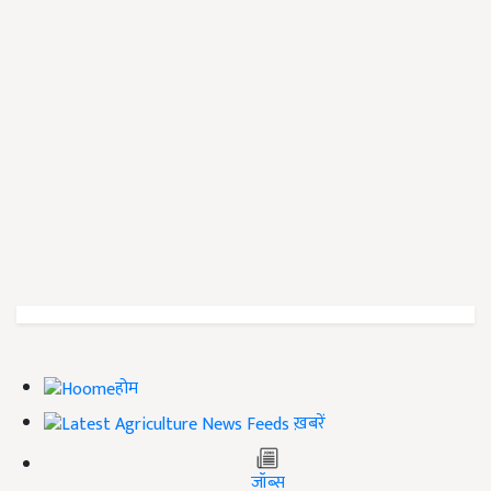
होम
ख़बरें
जॉब्स