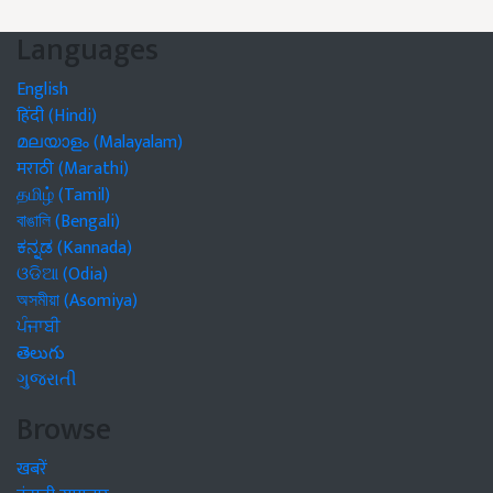
Languages
English
हिंदी (Hindi)
മലയാളം (Malayalam)
मराठी (Marathi)
தமிழ் (Tamil)
বাঙালি (Bengali)
ಕನ್ನಡ (Kannada)
ଓଡିଆ (Odia)
অসমীয়া (Asomiya)
ਪੰਜਾਬੀ
తెలుగు
ગુજરાતી
Browse
खबरें