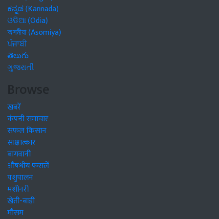
ಕನ್ನಡ (Kannada)
ଓଡିଆ (Odia)
অসমীয়া (Asomiya)
ਪੰਜਾਬੀ
తెలుగు
ગુજરાતી
Browse
खबरें
कंपनी समाचार
सफल किसान
साक्षात्कार
बागवानी
औषधीय फसलें
पशुपालन
मशीनरी
खेती-बाड़ी
मौसम