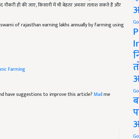
अ
swami of rajasthan earning lakhs annually by farming using
Go
P
I
न
nic Farming
त
अ
e and have suggestions to improve this article?
Mail
me
Go
ब
प
अ
Go