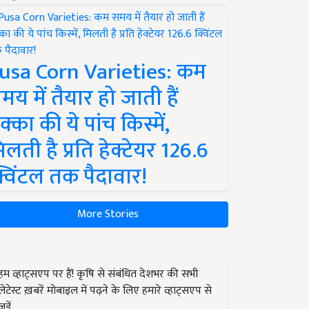
usa Corn Varieties: कम
मय में तैयार हो जाती हैं
क्का की ये पांच किस्में,
िलती है प्रति हेक्टेयर 126.6
्विंटल तक पैदावार!
More Stories
हम व्हाट्सएप पर हैं! कृषि से संबंधित देशभर की सभी
लेटेस्ट ख़बरें मोबाइल में पढ़ने के लिए हमारे व्हाट्सएप से
जुड़ें.