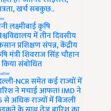
ात्रता, खर्च सबकुछ..
ws
ानी लक्ष्मीबाई कृषि
िश्वविद्यालय में तीन दिवसीय
िसान प्रशिक्षण संपन्न, केंद्रीय
ृषि मंत्री शिवराज सिंह चौहान
े किया संबोधित
ather
िल्ली-NCR समेत कई राज्यों में
ारिश ने मचाई आफत! IMD ने
5 से अधिक राज्यों में बिजली
ड़कने के साथ तेज बारिश का