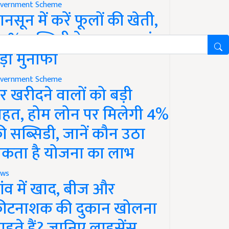
vernment Scheme
ानसून में करें फूलों की खेती,
0% सब्सिडी के साथ कमाएं
ड़ा मुनाफा
vernment Scheme
र खरीदने वालों को बड़ी
ाहत, होम लोन पर मिलेगी 4%
ी सब्सिडी, जानें कौन उठा
कता है योजना का लाभ
ws
ांव में खाद, बीज और
ीटनाशक की दुकान खोलना
ाहते हैं? जानिए लाइसेंस,