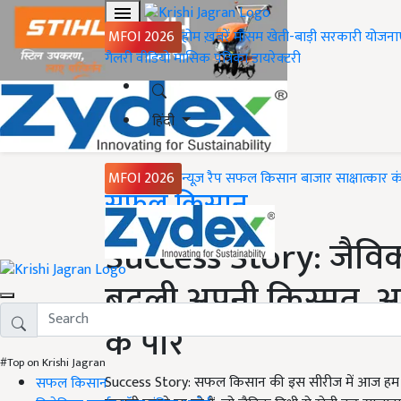
MFOI 2026
होम
ख़बरें
मौसम
खेती-बाड़ी
सरकारी योजना
गैलरी
वीडियो
मासिक पत्रिका
डायरेक्टरी
हिंदी
MFOI 2026
न्यूज़ रैप
सफल किसान
बाजार
साक्षात्कार
क
Home
सफल किसान
Success Story: जैविक
बदली अपनी किस्मत, 
के पार
#Top on Krishi Jagran
Success Story: सफल किसान की इस सीरीज में आज हम आ
सफल किसान