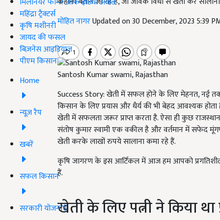
कहानी बताने जा रहे हैं, जो जैविक विधी से खेती कर सालान
मिलेनियर फार्मर ऑफ इंडिया अवॉर्ड
महिंद्रा ट्रैक्टर्स
मोहित नागर
Updated on 30 December, 2023 5:39 P
कृषि मशीनरी
जायद की फसल
बिज़नेस आइडियाज
पीएम किसान
Santosh Kumar swami, Rajasthan
Home
Success Story: खेती में सफल होने के लिए मेहनत, न
किसान के लिए प्रयास और धैर्य की भी बेहद आवश्यक होता
न्यूज़ रैप
खेती में सफलता जरूर प्राप्त करता है. ऐसा ही कुछ राजस्था
संतोष कुमार स्वामी एक वकील है और वर्तमान में सफेद मूंग
खेती करके लाखों रुपये सालाना कमा रहे हैं.
खबरें
कृषि जागरण के इस आर्टिकल में आज हम आपको प्रगतिशील 
हैं.
सफल किसान
खेती के लिए पत्नी ने किया था प
सरकारी योजनाएं