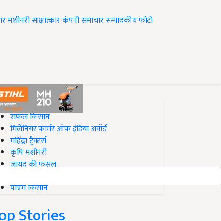
ार
मशीनरी
साक्षात्कार
कंपनी समाचार
सम्पादकीय
फोटो
op on Krishi Jagran
सफल किसान
मिलेनियर फार्मर ऑफ इंडिया अवॉर्ड
महिंद्रा ट्रैक्टर्स
कृषि मशीनरी
जायद की फसल
बिज़नेस आइडियाज
पीएम किसान
op Stories