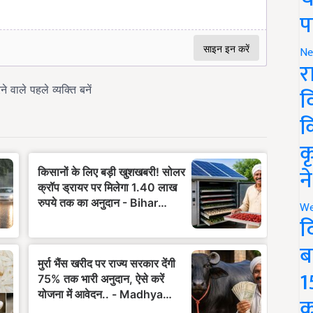
प
Ne
र
व
क
क
न
We
द
ब
1
क