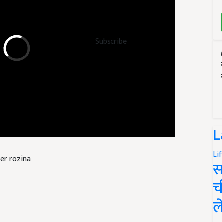
Subscribe
L
Li
er rozina
स
च
ल