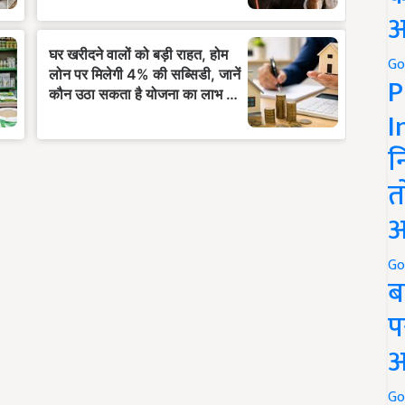
अ
Go
P
I
न
त
अ
Go
ब
प
अ
Go