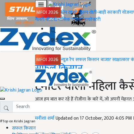
MFOI 2026
होम
ख़बरें
मौसम
खेती-बाड़ी
सरकारी योजना
गैलरी
वीडियो
मासिक पत्रिका
डायरेक्टरी
हिंदी
MFOI 2026
न्यूज़ रैप
सफल किसान
बाजार
साक्षात्कार
क
Home
सफल किसान
टमाटर वाली महिला कैस
आज हम बात कर रहे हैं रोजीना के बारे में, जो अपनी मेह
से गांव में रहती है. जहाँ कई परिवार चावल, सब्जी या अन्
मनीशा शर्मा
Updated on 17 October, 2020 4:05 PM
#Top on Krishi Jagran
सफल किसान