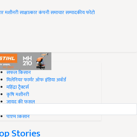
ार
मशीनरी
साक्षात्कार
कंपनी समाचार
सम्पादकीय
फोटो
op on Krishi Jagran
सफल किसान
मिलेनियर फार्मर ऑफ इंडिया अवॉर्ड
महिंद्रा ट्रैक्टर्स
कृषि मशीनरी
जायद की फसल
बिज़नेस आइडियाज
पीएम किसान
op Stories