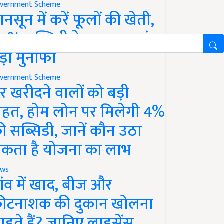
vernment Scheme
ानसून में करें फूलों की खेती,
0% सब्सिडी के साथ कमाएं
ड़ा मुनाफा
vernment Scheme
र खरीदने वालों को बड़ी
ाहत, होम लोन पर मिलेगी 4%
ी सब्सिडी, जानें कौन उठा
कता है योजना का लाभ
ws
ांव में खाद, बीज और
ीटनाशक की दुकान खोलना
ाहते हैं? जानिए लाइसेंस,