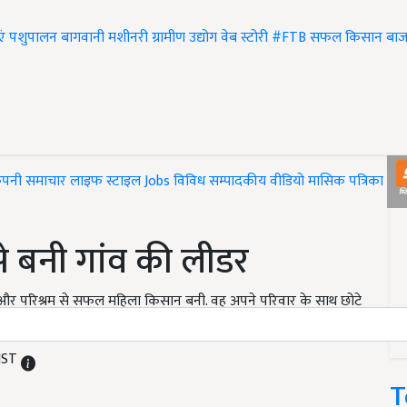
एं
पशुपालन
बागवानी
मशीनरी
ग्रामीण उद्योग
वेब स्टोरी
#FTB
सफल किसान
बाज
ंपनी समाचार
लाइफ स्टाइल
Jobs
विविध
सम्पादकीय
वीडियो
मासिक पत्रिका
#T
े बनी गांव की लीडर
नत और परिश्रम से सफल महिला किसान बनी. वह अपने परिवार के साथ छोटे
य फसलों की खेती करके अपना जीवन यापन कर रहे हैं.
 IST
T