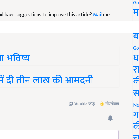
Go
म
 and have suggestions to improve this article?
Mail
me
5
ब
Go
घ
ना भविष्य
र
े में दी तीन लाख की आमदनी
क
स
Ne
ग
क
च