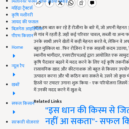
मिलेनियर फार्मर ऑफ इंडिया अवॉर्ड
महिंद्रा ट्रैक्टर्स
कृषि मशीनरी
जायद की फसल
आज हम बात कर रहे हैं रोजीना के बारे में, जो अपनी मेह
बिज़नेस आइडियाज
से गांव में रहती है. जहाँ कई परिवार चावल, सब्जी या अन्
पीएम किसान
उनके साथी अपने खेतों में कड़ी मेहनत करते थे, लेकिन वे 
Home
बहुत मुश्किल था . फिर रोज़िना ने एक साहसी कदम उठाया, 
स्थानीय भागीदार, एसएटीएचआई द्वारा आयोजित एक सामुदाय
कृषि पैदावार बढ़ाने में मदद करने के लिए नई कृषि तकनीकों
न्यूज़ रैप
रासायनिक खाद और कीटनाशक जो बहुत से किसान उपयोग कर
उत्पादन करना और भी कठिन बना सकते थे. उसने जो कुछ भी 
हिस्से पर टमाटर उगाना शुरू किया - एक परियोजना जिस
खबरें
में उनकी मदद करने में खुश थे.
Related Links
सफल किसान
"इस धान की किस्म से जि
नहीं आ सकता"- सफल क
सरकारी योजनाएं