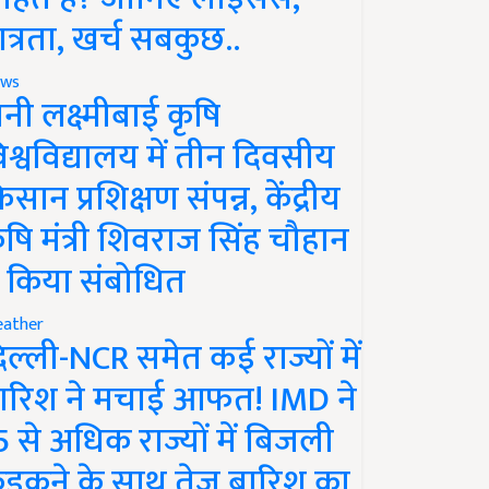
ात्रता, खर्च सबकुछ..
ws
ानी लक्ष्मीबाई कृषि
िश्वविद्यालय में तीन दिवसीय
िसान प्रशिक्षण संपन्न, केंद्रीय
ृषि मंत्री शिवराज सिंह चौहान
े किया संबोधित
ather
िल्ली-NCR समेत कई राज्यों में
ारिश ने मचाई आफत! IMD ने
5 से अधिक राज्यों में बिजली
ड़कने के साथ तेज बारिश का