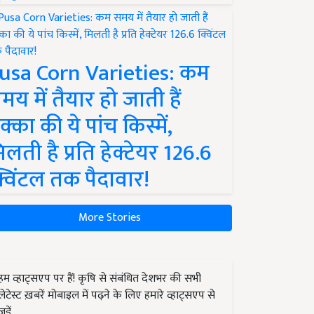
usa Corn Varieties: कम
मय में तैयार हो जाती हैं
क्का की ये पांच किस्में,
िलती है प्रति हेक्टेयर 126.6
्विंटल तक पैदावार!
More Stories
हम व्हाट्सएप पर हैं! कृषि से संबंधित देशभर की सभी
लेटेस्ट ख़बरें मोबाइल में पढ़ने के लिए हमारे व्हाट्सएप से
जुड़ें.