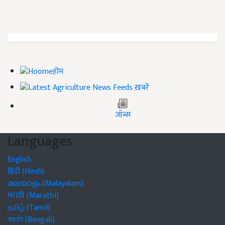
होम
ख़बरें
जॉब्स
Languages
English
हिंदी (Hindi)
മലയാളം (Malayalam)
मराठी (Marathi)
தமிழ் (Tamil)
বাঙালি (Bengali)