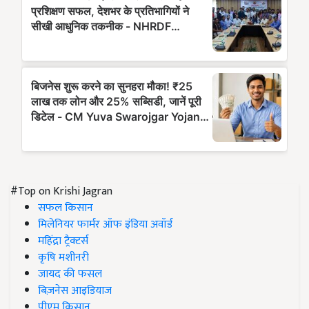
#Top on Krishi Jagran
सफल किसान
मिलेनियर फार्मर ऑफ इंडिया अवॉर्ड
महिंद्रा ट्रैक्टर्स
कृषि मशीनरी
जायद की फसल
बिज़नेस आइडियाज
पीएम किसान