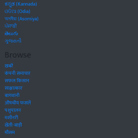
ಕನ್ನಡ (Kannada)
ଓଡିଆ (Odia)
অসমীয়া (Asomiya)
ਪੰਜਾਬੀ
తెలుగు
ગુજરાતી
Browse
खबरें
कंपनी समाचार
सफल किसान
साक्षात्कार
बागवानी
औषधीय फसलें
पशुपालन
मशीनरी
खेती-बाड़ी
मौसम