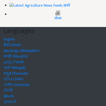
ख़बरें
जॉब्स
Languages
English
हिंदी (Hindi)
മലയാളം (Malayalam)
मराठी (Marathi)
தமிழ் (Tamil)
বাঙালি (Bengali)
ಕನ್ನಡ (Kannada)
ଓଡିଆ (Odia)
অসমীয়া (Asomiya)
ਪੰਜਾਬੀ
తెలుగు
ગુજરાતી