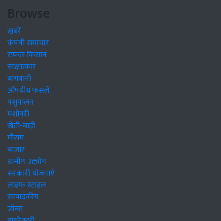
Browse
खबरें
कंपनी समाचार
सफल किसान
साक्षात्कार
बागवानी
औषधीय फसलें
पशुपालन
मशीनरी
खेती-बाड़ी
मौसम
बाजार
ग्रामीण उद्द्योग
सरकारी योजनाएं
लाइफ स्टाइल
सम्पादकीय
जॉब्स
डायरेक्टरी