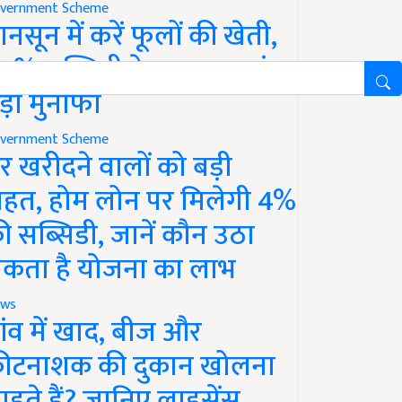
vernment Scheme
ानसून में करें फूलों की खेती,
0% सब्सिडी के साथ कमाएं
ड़ा मुनाफा
vernment Scheme
र खरीदने वालों को बड़ी
ाहत, होम लोन पर मिलेगी 4%
ी सब्सिडी, जानें कौन उठा
कता है योजना का लाभ
ws
ांव में खाद, बीज और
ीटनाशक की दुकान खोलना
ाहते हैं? जानिए लाइसेंस,