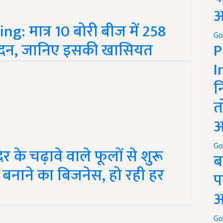
अ
: मात्र 10 बोरी बीज में 258
Go
पादन, जानिए इसकी खासियत
P
I
न
त
अ
Go
 के चढ़ावे वाले फूलों से शुरू
ब
डक्ट बनाने का बिजनेस, हो रही हर
प
अ
Go