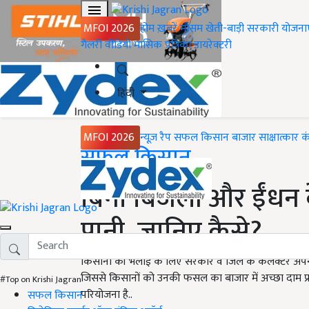
MFOI 2026
होम
ख़बरें
मौसम
खेती-बाड़ी
सरकारी योजना
गैलरी
वीडियो
मासिक पत्रिका
डायरेक्टरी
हिंदी
MFOI 2026
न्यूज़ रैप
सफल किसान
बाजार
साक्षात्कार
क
Home
सफल किसान
बिना बिजली और ईंधन के 
पानी, जानिए कैसे?
किसानों की भलाई के लिए सरकार व जिले के कलेक्टर अपने-
जिससे किसानों को उनकी फसल का बाजार में अच्छा दाम प्राप
#Top on Krishi Jagran
परियोजना है..
सफल किसान