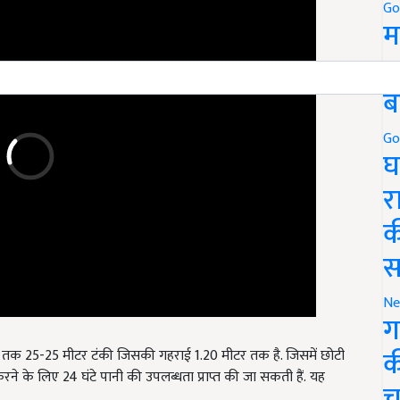
Go
म
5
ब
Go
घ
र
क
स
Ne
ग
क
र तक 25-25 मीटर टंकी जिसकी गहराई 1.20 मीटर तक है. जिसमें छोटी
े के लिए 24 घंटे पानी की उपलब्धता प्राप्त की जा सकती हैं. यह
च