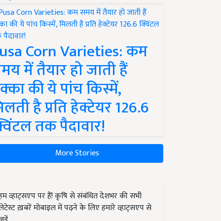
usa Corn Varieties: कम
मय में तैयार हो जाती हैं
क्का की ये पांच किस्में,
िलती है प्रति हेक्टेयर 126.6
्विंटल तक पैदावार!
More Stories
हम व्हाट्सएप पर हैं! कृषि से संबंधित देशभर की सभी
लेटेस्ट ख़बरें मोबाइल में पढ़ने के लिए हमारे व्हाट्सएप से
जुड़ें.