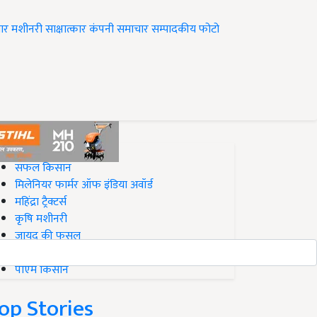
ार
मशीनरी
साक्षात्कार
कंपनी समाचार
सम्पादकीय
फोटो
op on Krishi Jagran
सफल किसान
मिलेनियर फार्मर ऑफ इंडिया अवॉर्ड
महिंद्रा ट्रैक्टर्स
कृषि मशीनरी
जायद की फसल
बिज़नेस आइडियाज
पीएम किसान
op Stories