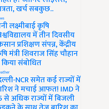
ात्रता, खर्च सबकुछ..
ws
ानी लक्ष्मीबाई कृषि
िश्वविद्यालय में तीन दिवसीय
िसान प्रशिक्षण संपन्न, केंद्रीय
ृषि मंत्री शिवराज सिंह चौहान
े किया संबोधित
ather
िल्ली-NCR समेत कई राज्यों में
ारिश ने मचाई आफत! IMD ने
5 से अधिक राज्यों में बिजली
ड़कने के साथ तेज बारिश का