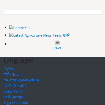
होम
ख़बरें
जॉब्स
Languages
English
हिंदी (Hindi)
മലയാളം (Malayalam)
मराठी (Marathi)
தமிழ் (Tamil)
বাঙালি (Bengali)
ಕನ್ನಡ (Kannada)