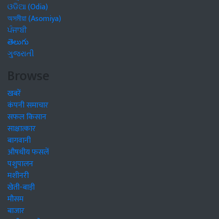
ଓଡିଆ (Odia)
অসমীয়া (Asomiya)
ਪੰਜਾਬੀ
తెలుగు
ગુજરાતી
Browse
खबरें
कंपनी समाचार
सफल किसान
साक्षात्कार
बागवानी
औषधीय फसलें
पशुपालन
मशीनरी
खेती-बाड़ी
मौसम
बाजार