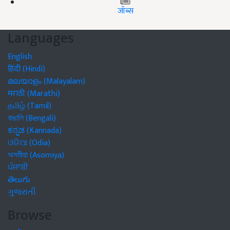
जॉब्स
Languages
English
हिंदी (Hindi)
മലയാളം (Malayalam)
मराठी (Marathi)
தமிழ் (Tamil)
বাঙালি (Bengali)
ಕನ್ನಡ (Kannada)
ଓଡିଆ (Odia)
অসমীয়া (Asomiya)
ਪੰਜਾਬੀ
తెలుగు
ગુજરાતી
Browse