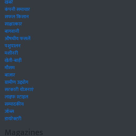
खबरें
कंपनी समाचार
सफल किसान
साक्षात्कार
बागवानी
औषधीय फसलें
पशुपालन
मशीनरी
खेती-बाड़ी
मौसम
बाजार
ग्रामीण उद्द्योग
सरकारी योजनाएं
लाइफ स्टाइल
सम्पादकीय
जॉब्स
डायरेक्टरी
Magazines