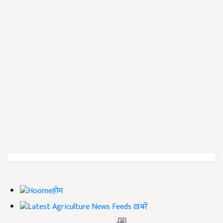
होम
ख़बरें