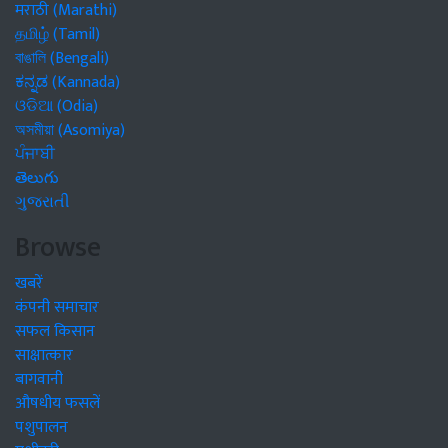
मराठी (Marathi)
தமிழ் (Tamil)
বাঙালি (Bengali)
ಕನ್ನಡ (Kannada)
ଓଡିଆ (Odia)
অসমীয়া (Asomiya)
ਪੰਜਾਬੀ
తెలుగు
ગુજરાતી
Browse
खबरें
कंपनी समाचार
सफल किसान
साक्षात्कार
बागवानी
औषधीय फसलें
पशुपालन