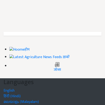
होम
ख़बरें
जॉब्स
Languages
English
हिंदी (Hindi)
മലയാളം (Malayalam)