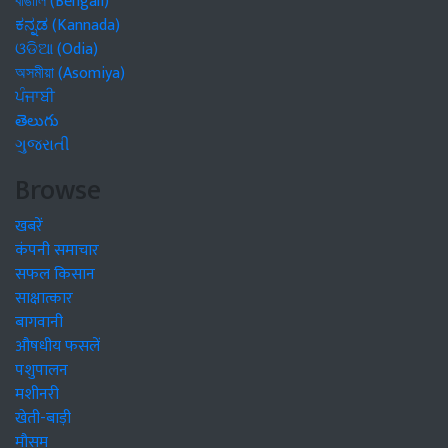
বাঙালি (Bengali)
ಕನ್ನಡ (Kannada)
ଓଡିଆ (Odia)
অসমীয়া (Asomiya)
ਪੰਜਾਬੀ
తెలుగు
ગુજરાતી
Browse
खबरें
कंपनी समाचार
सफल किसान
साक्षात्कार
बागवानी
औषधीय फसलें
पशुपालन
मशीनरी
खेती-बाड़ी
मौसम