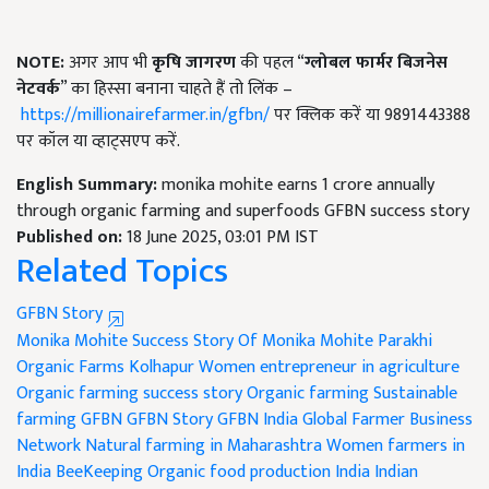
NOTE:
अगर आप भी
कृषि जागरण
की पहल “
ग्लोबल फार्मर बिजनेस
नेटवर्क
” का हिस्सा बनाना चाहते हैं तो लिंक –
https://millionairefarmer.in/gfbn/
पर क्लिक करें या 9891443388
पर कॉल या व्हाट्सएप करें.
English Summary:
monika mohite earns 1 crore annually
through organic farming and superfoods GFBN success story
Published on:
18 June 2025, 03:01 PM IST
Related Topics
GFBN Story
Monika Mohite
Success Story Of Monika Mohite
Parakhi
Organic Farms Kolhapur
Women entrepreneur in agriculture
Organic farming success story
Organic farming
Sustainable
farming
GFBN
GFBN Story
GFBN India
Global Farmer Business
Network
Natural farming in Maharashtra
Women farmers in
India
BeeKeeping
Organic food production India
Indian