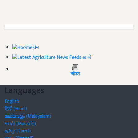
होम
ख़बरें
जॉब्स
Languages
English
हिंदी (Hindi)
മലയാളം (Malayalam)
मराठी (Marathi)
தமிழ் (Tamil)