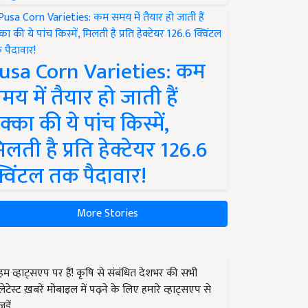
usa Corn Varieties: कम
मय में तैयार हो जाती हैं
क्का की ये पांच किस्में,
िलती है प्रति हेक्टेयर 126.6
्विंटल तक पैदावार!
More Stories
हम व्हाट्सएप पर हैं! कृषि से संबंधित देशभर की सभी
लेटेस्ट ख़बरें मोबाइल में पढ़ने के लिए हमारे व्हाट्सएप से
जुड़ें.