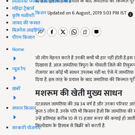
दिया है. इस तरह के प्रयास के बाद जमातिया की किस्मत पू
मिलेनियर फार्मर ऑफ इंडिया अवॉर्ड
महिंद्रा ट्रैक्टर्स
किशन
Updated on 6 August, 2019 5:03 PM IST
कृषि मशीनरी
जायद की फसल
बिज़नेस आइडियाज
पीएम किसान
Home
जो लोग मेहनत करते है उनकी कभी भी हार नहीं होती है.इ
दिखाया है. आज जामतिया त्रिपुरा के गोमाती जिले की तिवुरू
न्यूज़ रैप
रोजगार का कोई भी साधन उपलब्ध नहीं था. ऐसे में जामतिया 
दिया है. इस तरह के प्रयास के बाद जमातिया की किस्मत पू
खबरें
मशरूम की खेती मुख्य साधन
दरअसल जामतिया की उम्र 34 वर्ष है और उनका परिवार आगे
सफल किसान
कुल 5 लोग है. उनके पति भी किसान हैजो कि जामतिया की 
उन्हें प्रतिमाह करीब 10 से 15 हजार रूपए की कमाई हो जात
किलोग्राम के हिसाब से बिक्री को करती है.
सरकारी योजनाएं