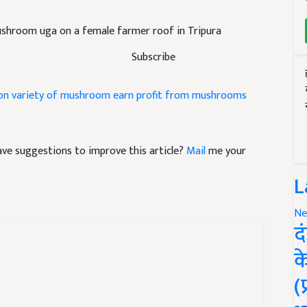
ushroom uga on a female farmer roof in Tripura
Subscribe
on
variety of mushroom
earn profit from mushrooms
 have suggestions to improve this article?
Mail
me your
L
Ne
द
क
(