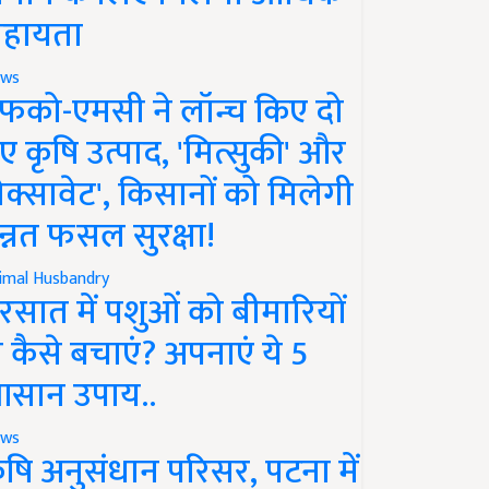
हायता
ws
फको-एमसी ने लॉन्च किए दो
ए कृषि उत्पाद, 'मित्सुकी' और
नेक्सावेट', किसानों को मिलेगी
न्नत फसल सुरक्षा!
imal Husbandry
रसात में पशुओं को बीमारियों
े कैसे बचाएं? अपनाएं ये 5
सान उपाय..
ws
ृषि अनुसंधान परिसर, पटना में