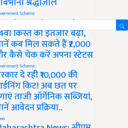
ावभीनी श्रद्धांजलि
vernment Scheme
M Kisan Yojana Update:
4वीं किस्त का इंतजार बढ़ा,
ानें कब मिल सकते हैं ₹2,000
र कैसे चेक करें अपना स्टेटस
vernment Scheme
रकार दे रही ₹10,000 की
ार्डनिंग किट! अब छत पर
गाएं ताजी ऑर्गेनिक सब्जियां,
ानें आवेदन प्रक्रिया..
ws
aharashtra News: सीएम