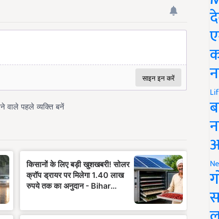
द
ए
क
न
Li
ब
न
आ
Ne
ग
स
ल