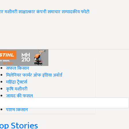
ार
मशीनरी
साक्षात्कार
कंपनी समाचार
सम्पादकीय
फोटो
op on Krishi Jagran
सफल किसान
मिलेनियर फार्मर ऑफ इंडिया अवॉर्ड
महिंद्रा ट्रैक्टर्स
कृषि मशीनरी
जायद की फसल
बिज़नेस आइडियाज
पीएम किसान
op Stories