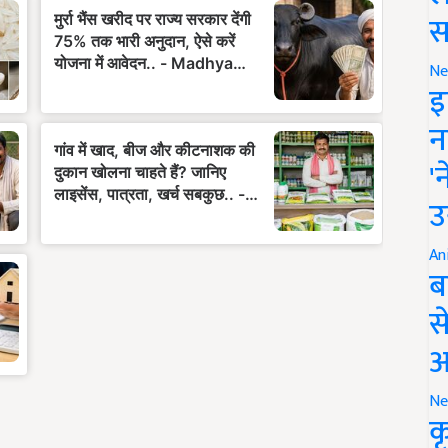
स
Ne
इ
न
'
उ
An
ब
स
आ
Ne
क