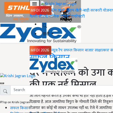
MFOI 2026
होम
ख़बरें
मौसम
खेती-बाड़ी
सरकारी योजना
गैलरी
वीडियो
मासिक पत्रिका
डायरेक्टरी
हिंदी
MFOI 2026
न्यूज़ रैप
सफल किसान
बाजार
साक्षात्कार
क
Home
सफल किसान
घर में मशरूम को उगा 
की एक नई मिसाल
जो लोग मेहनत करते है उनकी कभी भी हार नहीं होती है.इ
दिखाया है. आज जामतिया त्रिपुरा के गोमाती जिले की तिवुरू
#Top on Krishi Jagran
रोजगार का कोई भी साधन उपलब्ध नहीं था. ऐसे में जामतिया 
सफल किसान