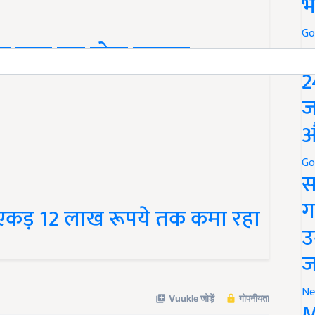
भ
Go
ान कमा रहा मोटा मुनाफा
P
2
ज
औ
Go
स
ग
रति एकड़ 12 लाख रूपये तक कमा रहा
उ
ज
Ne
M