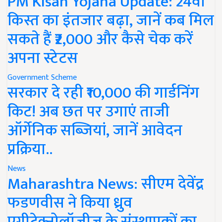
PM Kisan Yojana Update: 24वीं
किस्त का इंतजार बढ़ा, जानें कब मिल
सकते हैं ₹2,000 और कैसे चेक करें
अपना स्टेटस
Government Scheme
सरकार दे रही ₹10,000 की गार्डनिंग
किट! अब छत पर उगाएं ताजी
ऑर्गेनिक सब्जियां, जानें आवेदन
प्रक्रिया..
News
Maharashtra News: सीएम देवेंद्र
फडणवीस ने किया ध्रुव
एग्रीटेक्नोलॉजीज के संस्थापकों का