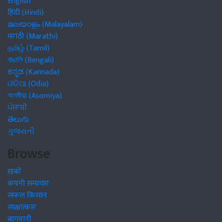
English
हिंदी (Hindi)
മലയാളം (Malayalam)
मराठी (Marathi)
தமிழ் (Tamil)
বাঙালি (Bengali)
ಕನ್ನಡ (Kannada)
ଓଡିଆ (Odia)
অসমীয়া (Asomiya)
ਪੰਜਾਬੀ
తెలుగు
ગુજરાતી
Browse
खबरें
कंपनी समाचार
सफल किसान
साक्षात्कार
बागवानी