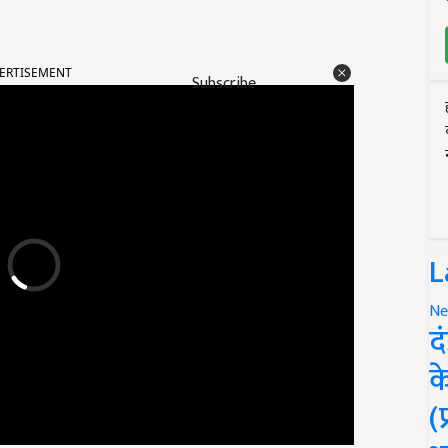
ERTISEMENT
Subscribe
L
Ne
द
क
(