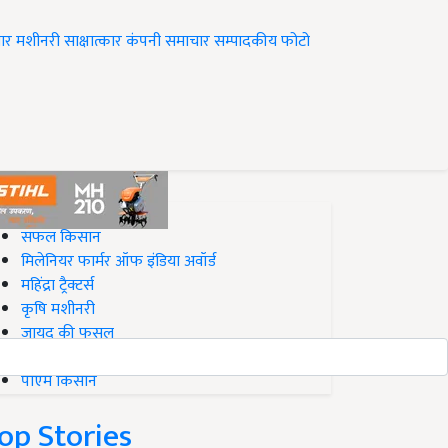
ार
मशीनरी
साक्षात्कार
कंपनी समाचार
सम्पादकीय
फोटो
op on Krishi Jagran
सफल किसान
मिलेनियर फार्मर ऑफ इंडिया अवॉर्ड
महिंद्रा ट्रैक्टर्स
कृषि मशीनरी
जायद की फसल
बिज़नेस आइडियाज
पीएम किसान
op Stories