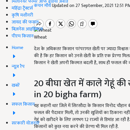
मिलेनियर फार्मर ऑफ इंडिया अवॉर्ड
कंचन मौर्य
Updated on 27 September, 2021 12:51 P
महिंद्रा ट्रैक्टर्स
कृषि मशीनरी
जायद की फसल
बिज़नेस आइडियाज
पीएम किसान
Wheat
Home
देश के अधिकतर किसान परंपरागत खेती पर ज्यादा विश्वास 
की है कि हर किसान को उनसे खेती के प्रति एक प्रेरणा मि
किसान ने खेती अपनी किस्मत बदली है, साथ ही फसल की कीम
न्यूज़ रैप
20 बीघा खेत में काले गेहूं की 
खबरें
in 20 bigha farm)
सफल किसान
यह कहानी धार जिले में सिरसौदा के किसान विनोद चौहान की ह
फसल की पैदावार मिली, तो उनकी खुशियों का ठिकाना नही
गेहूं को खरीदने के लिए लगभग 12 राज्यों से डिमांड आ रही ह
सरकारी योजनाएं
किसानों को कुछ नया करने की प्रेरणा भी मिल रही है.