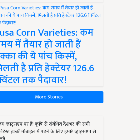
usa Corn Varieties: कम
मय में तैयार हो जाती हैं
क्का की ये पांच किस्में,
िलती है प्रति हेक्टेयर 126.6
्विंटल तक पैदावार!
More Stories
हम व्हाट्सएप पर हैं! कृषि से संबंधित देशभर की सभी
लेटेस्ट ख़बरें मोबाइल में पढ़ने के लिए हमारे व्हाट्सएप से
जुड़ें.