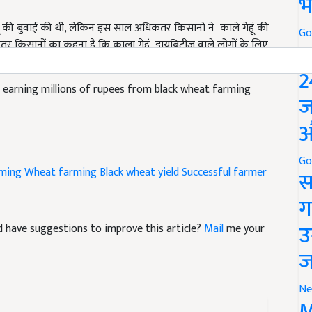
भ
ूं की बुवाई की थी, लेकिन इस साल अधिकतर किसानों ने काले गेहूं की
र किसानों का कहना है कि काला गेहूं डायबिटीज वाले लोगों के लिए
Go
 इसका स्वाद भी शरबती गेहूं की तरह होता है.
P
2
earning millions of rupees from black wheat farming
ज
औ
rming
Wheat farming
Black wheat yield
Successful farmer
Go
स
ग
and have suggestions to improve this article?
Mail
me your
उ
ज
Ne
M