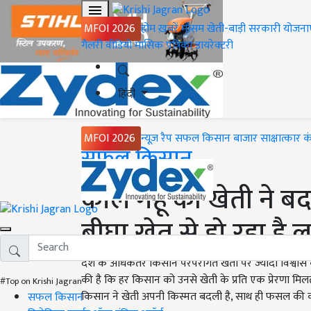
MFOI 2026
होम
ख़बरें
मौसम
खेती-बाड़ी
सरकारी योजना
गैलरी
वीडियो
मासिक पत्रिका
डायरेक्टरी
हिंदी
MFOI 2026
न्यूज़ रैप
सफल किसान
बाजार
साक्षात्कार
क
Home
सफल किसान
काले गेहूं की खेती ने
बीघा खेत से हो रहा है 
देश के अधिकतर किसान परंपरागत खेती पर ज्यादा विश्वास 
की है कि हर किसान को उनसे खेती के प्रति एक प्रेरणा मि
#Top on Krishi Jagran
किसान ने खेती अपनी किस्मत बदली है, साथ ही फसल की कीम
सफल किसान