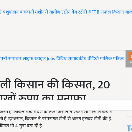
एं
पशुपालन
बागवानी
मशीनरी
ग्रामीण उद्योग
वेब स्टोरी
#FTB
सफल किसान
बाज
ंपनी समाचार
लाइफ स्टाइल
Jobs
विविध
सम्पादकीय
वीडियो
मासिक पत्रिका
#T
 बदली किसान की किस्मत, 20
लाखों रुपए का मुनाफा
करते हैं, लेकिन मध्य प्रदेश के एक किसान ने एक ऐसी मिसाल कयाम
लती है. दरअसल, किसान ने परंपरागत खेती से अलग हटकर खेती की है.
T
त भी 4 गुना बढ़ा दी है.