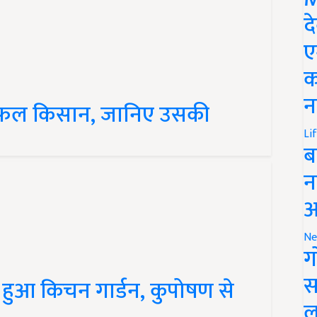
द
ए
क
ा सफल किसान, जानिए उसकी
न
Li
ब
न
आ
Ne
ग
हुआ किचन गार्डन, कुपोषण से
स
ल