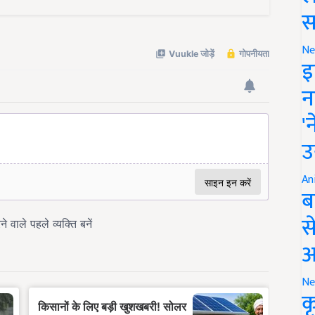
स
Ne
इ
न
'
उ
An
ब
स
आ
Ne
क