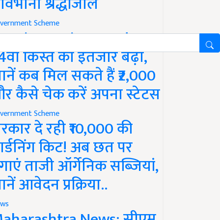
ावभीनी श्रद्धांजलि
vernment Scheme
M Kisan Yojana Update:
4वीं किस्त का इंतजार बढ़ा,
ानें कब मिल सकते हैं ₹2,000
र कैसे चेक करें अपना स्टेटस
vernment Scheme
रकार दे रही ₹10,000 की
ार्डनिंग किट! अब छत पर
गाएं ताजी ऑर्गेनिक सब्जियां,
ानें आवेदन प्रक्रिया..
ws
aharashtra News: सीएम