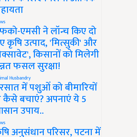
हायता
ws
फको-एमसी ने लॉन्च किए दो
ए कृषि उत्पाद, 'मित्सुकी' और
नेक्सावेट', किसानों को मिलेगी
न्नत फसल सुरक्षा!
imal Husbandry
रसात में पशुओं को बीमारियों
े कैसे बचाएं? अपनाएं ये 5
सान उपाय..
ws
ृषि अनुसंधान परिसर, पटना में