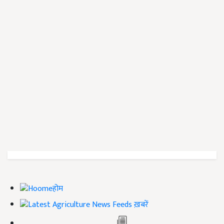
होम
ख़बरें