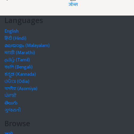
जॉब्स
Languages
English
हिंदी (Hindi)
മലയാളം (Malayalam)
मराठी (Marathi)
தமிழ் (Tamil)
বাঙালি (Bengali)
ಕನ್ನಡ (Kannada)
ଓଡିଆ (Odia)
অসমীয়া (Asomiya)
ਪੰਜਾਬੀ
తెలుగు
ગુજરાતી
Browse