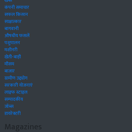
खबरें
कंपनी समाचार
सफल किसान
साक्षात्कार
बागवानी
औषधीय फसलें
पशुपालन
मशीनरी
खेती-बाड़ी
मौसम
बाजार
ग्रामीण उद्द्योग
सरकारी योजनाएं
लाइफ स्टाइल
सम्पादकीय
जॉब्स
डायरेक्टरी
Magazines