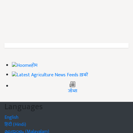
होम
ख़बरें
जॉब्स
Languages
English
हिंदी (Hindi)
മലയാളം (Malayalam)