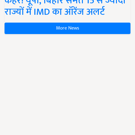
कहर! यूपी, बिहार समेत 15 से ज्यादा
राज्यों में IMD का ऑरेंज अलर्ट
More News