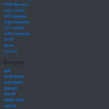
मराठी (Marathi)
தமிழ் (Tamil)
বাঙালি (Bengali)
ಕನ್ನಡ (Kannada)
ଓଡିଆ (Odia)
অসমীয়া (Asomiya)
ਪੰਜਾਬੀ
తెలుగు
ગુજરાતી
Browse
खबरें
कंपनी समाचार
सफल किसान
साक्षात्कार
बागवानी
औषधीय फसलें
पशुपालन