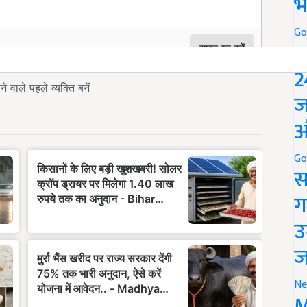
भ
Go
P
2
ज
औ
Go
स
ग
उ
ज
Ne
M