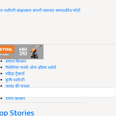
ार
मशीनरी
साक्षात्कार
कंपनी समाचार
सम्पादकीय
फोटो
op on Krishi Jagran
सफल किसान
मिलेनियर फार्मर ऑफ इंडिया अवॉर्ड
महिंद्रा ट्रैक्टर्स
कृषि मशीनरी
जायद की फसल
बिज़नेस आइडियाज
पीएम किसान
op Stories