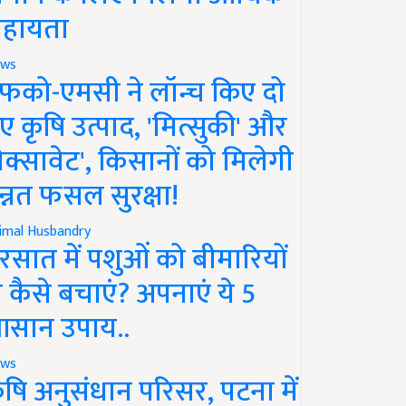
हायता
ws
फको-एमसी ने लॉन्च किए दो
ए कृषि उत्पाद, 'मित्सुकी' और
नेक्सावेट', किसानों को मिलेगी
न्नत फसल सुरक्षा!
imal Husbandry
रसात में पशुओं को बीमारियों
े कैसे बचाएं? अपनाएं ये 5
सान उपाय..
ws
ृषि अनुसंधान परिसर, पटना में