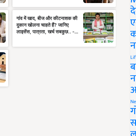
द
ए
क
न
Li
ब
न
आ
Ne
ग
स
ल