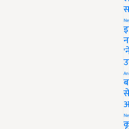
स
Ne
इ
न
'
उ
An
ब
स
आ
Ne
क