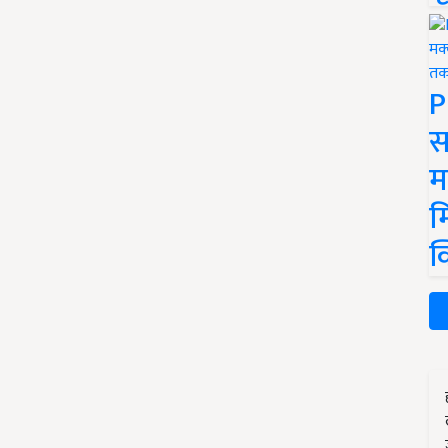
P
स
म
म
क