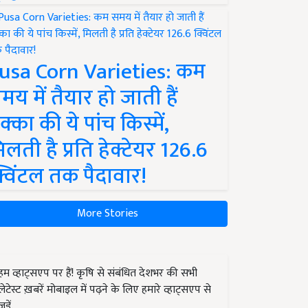
usa Corn Varieties: कम
मय में तैयार हो जाती हैं
क्का की ये पांच किस्में,
िलती है प्रति हेक्टेयर 126.6
्विंटल तक पैदावार!
More Stories
हम व्हाट्सएप पर हैं! कृषि से संबंधित देशभर की सभी
लेटेस्ट ख़बरें मोबाइल में पढ़ने के लिए हमारे व्हाट्सएप से
जुड़ें.