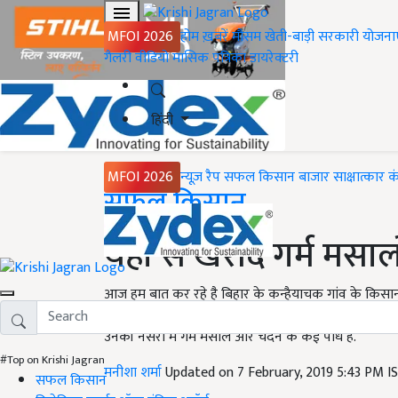
MFOI 2026
होम
ख़बरें
मौसम
खेती-बाड़ी
सरकारी योजना
गैलरी
वीडियो
मासिक पत्रिका
डायरेक्टरी
हिंदी
MFOI 2026
न्यूज़ रैप
सफल किसान
बाजार
साक्षात्कार
क
Home
सफल किसान
यहां से खरीदें गर्म म
आज हम बात कर रहे है बिहार के कन्हैयाचक गांव के किसान स
बिहार में काफी लोकप्रिय है. लोग दूर-दराज़ से उनकी नर्सरी 
उनकी नर्सरी में गर्म मसाले और चंदन के कई पौध हैं.
#Top on Krishi Jagran
मनीशा शर्मा
Updated on 7 February, 2019 5:43 PM I
सफल किसान