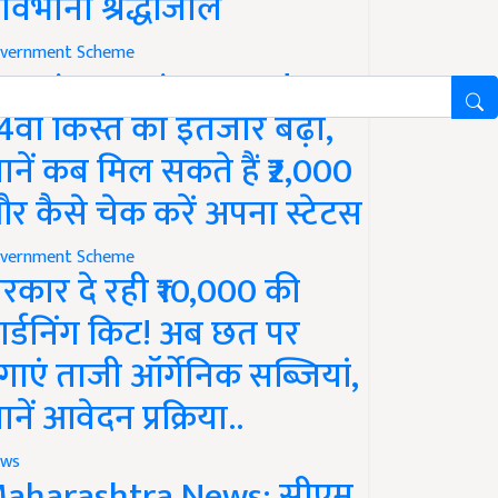
ावभीनी श्रद्धांजलि
vernment Scheme
M Kisan Yojana Update:
4वीं किस्त का इंतजार बढ़ा,
ानें कब मिल सकते हैं ₹2,000
र कैसे चेक करें अपना स्टेटस
vernment Scheme
रकार दे रही ₹10,000 की
ार्डनिंग किट! अब छत पर
गाएं ताजी ऑर्गेनिक सब्जियां,
ानें आवेदन प्रक्रिया..
ws
aharashtra News: सीएम