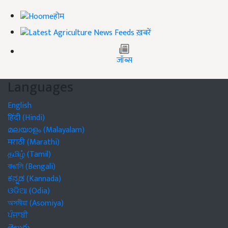
होम
ख़बरें
जॉब्स
Languages
English
हिंदी (Hindi)
മലയാളം (Malayalam)
मराठी (Marathi)
தமிழ் (Tamil)
বাঙালি (Bengali)
ಕನ್ನಡ (Kannada)
ଓଡିଆ (Odia)
অসমীয়া (Asomiya)
ਪੰਜਾਬੀ
తెలుగు