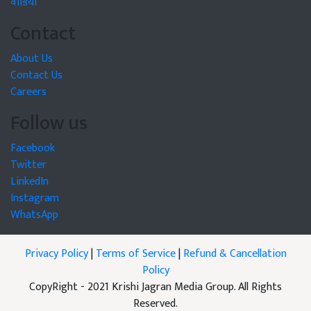
वीडियो
Contact
About Us
Contact Us
Careers
Follow us
Facebook
Twitter
LinkedIn
Instagram
WhatsApp
Privacy Policy
|
Terms of Service
|
Refund & Cancellation
Policy
CopyRight - 2021 Krishi Jagran Media Group. All Rights
Reserved.