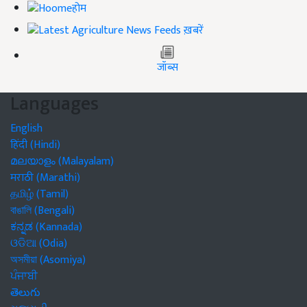
होम
ख़बरें
जॉब्स
Languages
English
हिंदी (Hindi)
മലയാളം (Malayalam)
मराठी (Marathi)
தமிழ் (Tamil)
বাঙালি (Bengali)
ಕನ್ನಡ (Kannada)
ଓଡିଆ (Odia)
অসমীয়া (Asomiya)
ਪੰਜਾਬੀ
తెలుగు