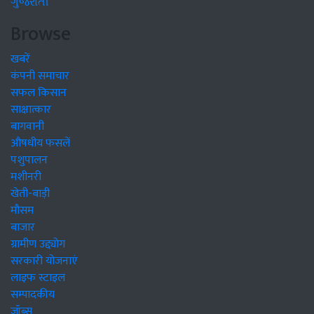
ગુજરાતી
Browse
खबरें
कंपनी समाचार
सफल किसान
साक्षात्कार
बागवानी
औषधीय फसलें
पशुपालन
मशीनरी
खेती-बाड़ी
मौसम
बाजार
ग्रामीण उद्द्योग
सरकारी योजनाएं
लाइफ स्टाइल
सम्पादकीय
जॉब्स