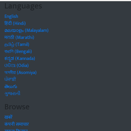
Languages
English
हिंदी (Hindi)
മലയാളം (Malayalam)
मराठी (Marathi)
தமிழ் (Tamil)
বাঙালি (Bengali)
ಕನ್ನಡ (Kannada)
ଓଡିଆ (Odia)
অসমীয়া (Asomiya)
ਪੰਜਾਬੀ
తెలుగు
ગુજરાતી
Browse
खबरें
कंपनी समाचार