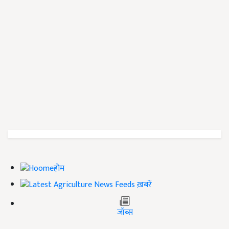
होम
ख़बरें
जॉब्स