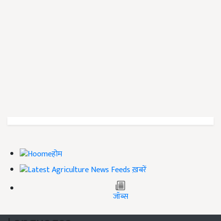
होम
ख़बरें
जॉब्स