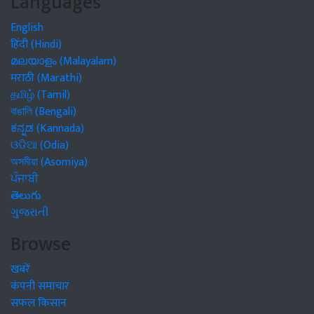
Languages
English
हिंदी (Hindi)
മലയാളം (Malayalam)
मराठी (Marathi)
தமிழ் (Tamil)
বাঙালি (Bengali)
ಕನ್ನಡ (Kannada)
ଓଡିଆ (Odia)
অসমীয়া (Asomiya)
ਪੰਜਾਬੀ
తెలుగు
ગુજરાતી
Browse
खबरें
कंपनी समाचार
सफल किसान