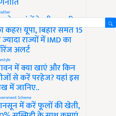
णनीति
ather
गले 12 घंटों के भीतर बारिश
ा कहर! यूपी, बिहार समेत 15
े ज्यादा राज्यों में IMD का
रेंज अलर्ट
festyle
ावन में क्या खाएं और किन
ीजों से करें परहेज? यहां इस
ेख में जानिए..
vernment Scheme
ानसून में करें फूलों की खेती,
0% सब्सिडी के साथ कमाएं