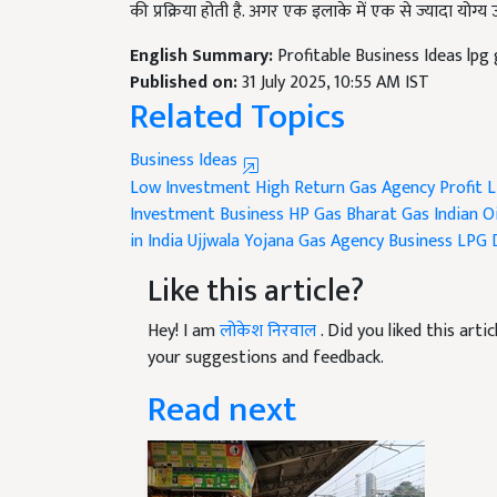
English Summary:
Profitable Business Ideas lpg
Published on:
31 July 2025, 10:55 AM IST
Related Topics
Business Ideas
Low Investment High Return
Gas Agency Profit
L
Investment Business
HP Gas
Bharat Gas
Indian Oi
in India
Ujjwala Yojana
Gas Agency Business
LPG D
Like this article?
Hey! I am
लोकेश निरवाल
. Did you liked this art
your suggestions and feedback.
Read next