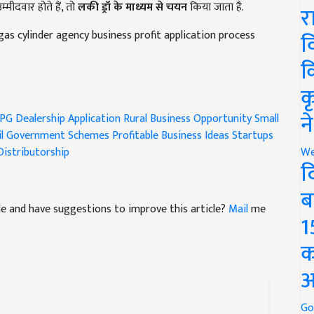
र
 gas cylinder agency business profit application process
व
क
क
PG Dealership Application
Rural Business Opportunity
Small
न
l
Government Schemes
Profitable Business Ideas
Startups
istributorship
We
द
ब
icle and have suggestions to improve this article?
Mail
me
1
क
अ
Go