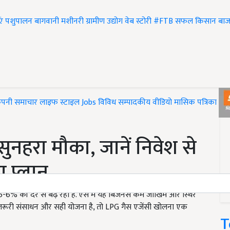
एं
पशुपालन
बागवानी
मशीनरी
ग्रामीण उद्योग
वेब स्टोरी
#FTB
सफल किसान
बाज
ंपनी समाचार
लाइफ स्टाइल
Jobs
विविध
सम्पादकीय
वीडियो
मासिक पत्रिका
#T
ुनहरा मौका, जानें निवेश से
 प्लान
5-6% की दर से बढ़ रही है. ऐसे में यह बिजनेस कम जोखिम और स्थिर
रूरी संसाधन और सही योजना है, तो LPG गैस एजेंसी खोलना एक
T