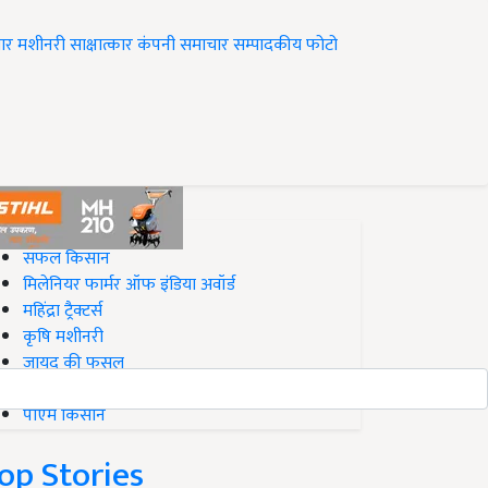
ार
मशीनरी
साक्षात्कार
कंपनी समाचार
सम्पादकीय
फोटो
op on Krishi Jagran
सफल किसान
मिलेनियर फार्मर ऑफ इंडिया अवॉर्ड
महिंद्रा ट्रैक्टर्स
कृषि मशीनरी
जायद की फसल
बिज़नेस आइडियाज
पीएम किसान
op Stories