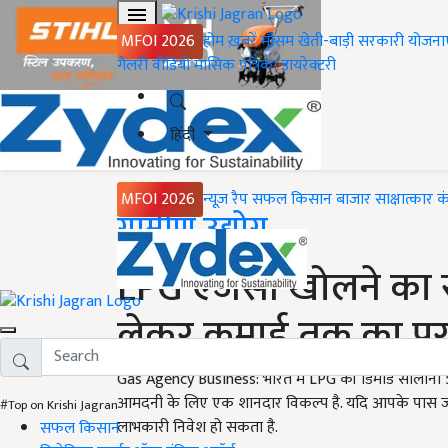
MFOI 2026
होम
ख़बरें
मौसम
खेती-बाड़ी
सरकारी योजना
गैलरी
वीडियो
मासिक पत्रिका
डायरेक्टरी
हिंदी
MFOI 2026
न्यूज़ रैप
सफल किसान
बाजार
साक्षात्कार
क
Home
ग्रामीण उद्योग
LPG एजेंसी खोलने का स
लेकर कमाई तक का पूरा
Gas Agency Business: भारत में LPG की डिमांड सालाना 
आमदनी के लिए एक शानदार विकल्प है. यदि आपके पास ज
#Top on Krishi Jagran
लाभकारी निवेश हो सकता है.
सफल किसान