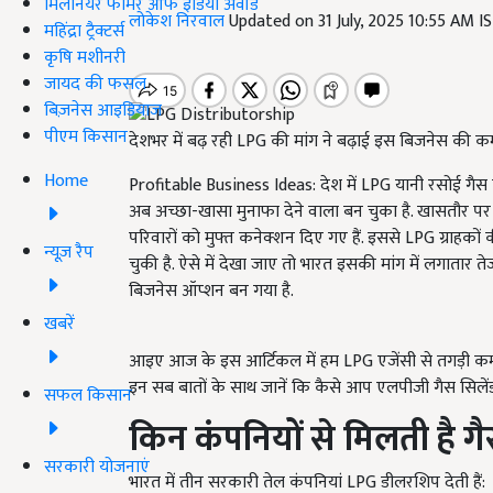
मिलेनियर फार्मर ऑफ इंडिया अवॉर्ड
लोकेश निरवाल
Updated on 31 July, 2025 10:55 AM I
महिंद्रा ट्रैक्टर्स
कृषि मशीनरी
जायद की फसल
बिज़नेस आइडियाज
पीएम किसान
देशभर में बढ़ रही LPG की मांग ने बढ़ाई इस बिजनेस की क
Home
Profitable Business Ideas: देश में LPG यानी रसोई गैस 
अब अच्छा-खासा मुनाफा देने वाला बन चुका है. खासतौर पर प्र
परिवारों को मुफ्त कनेक्शन दिए गए हैं. इससे LPG ग्राहकों
न्यूज़ रैप
चुकी है. ऐसे में देखा जाए तो भारत इसकी मांग में लगातार ते
बिजनेस ऑप्शन बन गया है.
खबरें
आइए आज के इस आर्टिकल में हम LPG एजेंसी से तगड़ी 
इन सब बातों के साथ जानें कि कैसे आप एलपीजी गैस सिलें
सफल किसान
किन कंपनियों से मिलती है गै
सरकारी योजनाएं
भारत में तीन सरकारी तेल कंपनियां LPG डीलरशिप देती हैं: