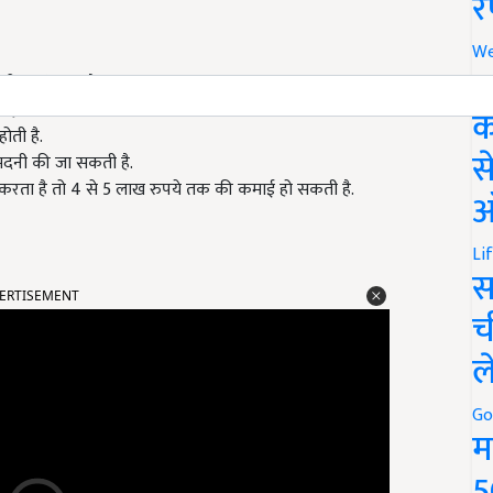
र
We
अ
मीशन मिलता है.
है.
क
ोती है.
स
दनी की जा सकती है.
 करता है तो 4 से 5 लाख रुपये तक की कमाई हो सकती है.
ऑ
Li
स
ERTISEMENT
च
ल
Go
म
5