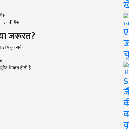
ख
गैस
– एचपी गैस
ए
क्या जरूरत?
ऊ
ड़ी पहुंच सके.
च
ए.
ेंट चेकिंग होती है.
S
ज
क
क
वृ