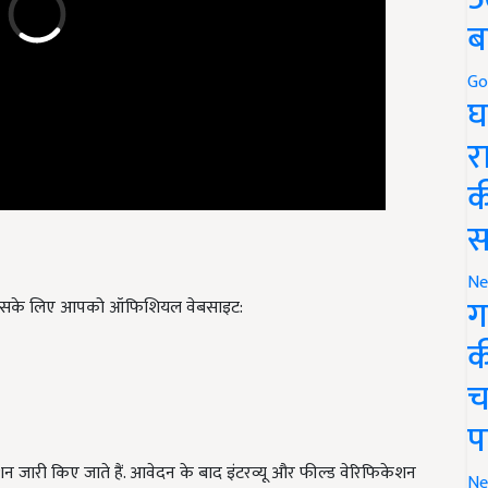
ब
Go
घ
र
क
स
. इसके लिए आपको ऑफिशियल वेबसाइट:
Ne
ग
क
च
प
 जारी किए जाते हैं. आवेदन के बाद इंटरव्यू और फील्ड वेरिफिकेशन
म्मीदवार होते हैं, तो
लकी ड्रॉ के माध्यम से चयन
किया जाता है.
Ne