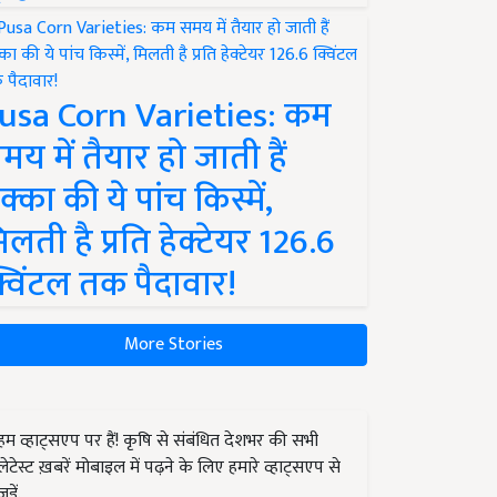
usa Corn Varieties: कम
मय में तैयार हो जाती हैं
क्का की ये पांच किस्में,
िलती है प्रति हेक्टेयर 126.6
्विंटल तक पैदावार!
More Stories
हम व्हाट्सएप पर हैं! कृषि से संबंधित देशभर की सभी
लेटेस्ट ख़बरें मोबाइल में पढ़ने के लिए हमारे व्हाट्सएप से
जुड़ें.