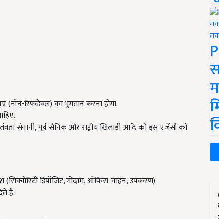
P
स
म
म
पए (नॉन-रिफंडेबल) का भुगतान करना होगा.
चाहिए.
क
्रता सेनानी, पूर्व सैनिक और राष्ट्रीय खिलाड़ी आदि को इस एजेंसी को
ेश
(सिक्योरिटी डिपॉजिट, गोदाम, ऑफिस, वाहन, उपकरण)
 हैं.