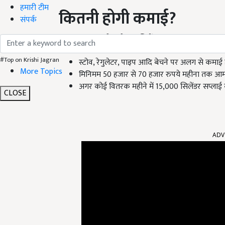
हमारी टीम
कितनी होगी कमाई?
संपर्क
14.2 किलो वाले एक सिलेंडर पर 73.08 रुपए का क
5 किलो सिलेंडर पर 36.54 रुपए का कमीशन मिलता 
#Top on Krishi Jagran
स्टोव, रेगुलेटर, पाइप आदि बेचने पर अलग से कमाई ह
More Topics
मिनिमम 50 हजार से 70 हजार रुपये महीना तक आम
अगर कोई वितरक महीने में 15,000 सिलेंडर सप्लाई
CLOSE
ADV