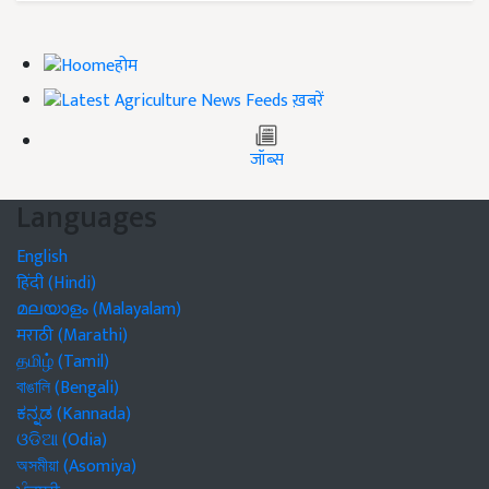
होम
ख़बरें
जॉब्स
Languages
English
हिंदी (Hindi)
മലയാളം (Malayalam)
मराठी (Marathi)
தமிழ் (Tamil)
বাঙালি (Bengali)
ಕನ್ನಡ (Kannada)
ଓଡିଆ (Odia)
অসমীয়া (Asomiya)