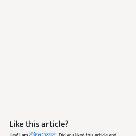
Like this article?
Hey! I am
लोकेश निरवाल
. Did you liked this article and