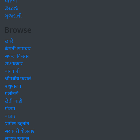
ਪੰਜਾਬੀ
తెలుగు
ગુજરાતી
Browse
खबरें
कंपनी समाचार
सफल किसान
साक्षात्कार
बागवानी
औषधीय फसलें
पशुपालन
मशीनरी
खेती-बाड़ी
मौसम
बाजार
ग्रामीण उद्द्योग
सरकारी योजनाएं
लाइफ स्टाइल