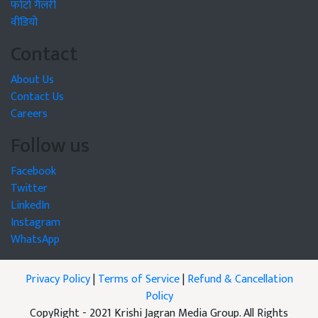
फोटो गैलरी
वीडियो
Contact
About Us
Contact Us
Careers
Follow us
Facebook
Twitter
LinkedIn
Instagram
WhatsApp
Privacy Policy
|
Terms of Service
|
Refund & Cancellation
Policy
CopyRight - 2021 Krishi Jagran Media Group. All Rights