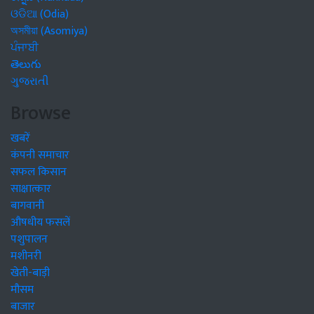
ଓଡିଆ (Odia)
অসমীয়া (Asomiya)
ਪੰਜਾਬੀ
తెలుగు
ગુજરાતી
Browse
खबरें
कंपनी समाचार
सफल किसान
साक्षात्कार
बागवानी
औषधीय फसलें
पशुपालन
मशीनरी
खेती-बाड़ी
मौसम
बाजार