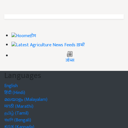
होम
ख़बरें
जॉब्स
Languages
English
हिंदी (Hindi)
മലയാളം (Malayalam)
मराठी (Marathi)
தமிழ் (Tamil)
বাঙালি (Bengali)
ಕನ್ನಡ (Kannada)