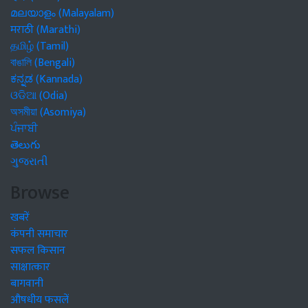
മലയാളം (Malayalam)
मराठी (Marathi)
தமிழ் (Tamil)
বাঙালি (Bengali)
ಕನ್ನಡ (Kannada)
ଓଡିଆ (Odia)
অসমীয়া (Asomiya)
ਪੰਜਾਬੀ
తెలుగు
ગુજરાતી
Browse
खबरें
कंपनी समाचार
सफल किसान
साक्षात्कार
बागवानी
औषधीय फसलें