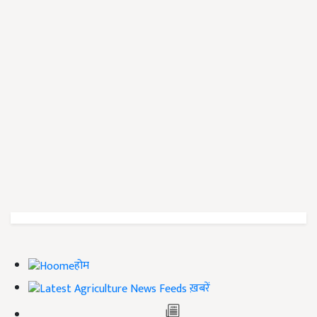
होम
ख़बरें