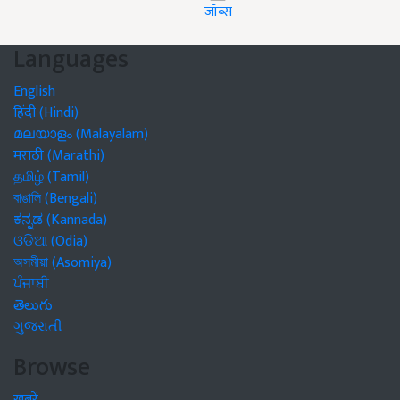
जॉब्स
Languages
English
हिंदी (Hindi)
മലയാളം (Malayalam)
मराठी (Marathi)
தமிழ் (Tamil)
বাঙালি (Bengali)
ಕನ್ನಡ (Kannada)
ଓଡିଆ (Odia)
অসমীয়া (Asomiya)
ਪੰਜਾਬੀ
తెలుగు
ગુજરાતી
Browse
खबरें