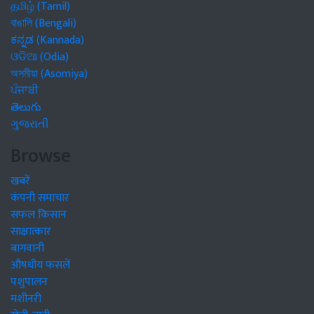
தமிழ் (Tamil)
বাঙালি (Bengali)
ಕನ್ನಡ (Kannada)
ଓଡିଆ (Odia)
অসমীয়া (Asomiya)
ਪੰਜਾਬੀ
తెలుగు
ગુજરાતી
Browse
खबरें
कंपनी समाचार
सफल किसान
साक्षात्कार
बागवानी
औषधीय फसलें
पशुपालन
मशीनरी