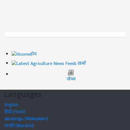
होम
ख़बरें
जॉब्स
Languages
English
हिंदी (Hindi)
മലയാളം (Malayalam)
मराठी (Marathi)