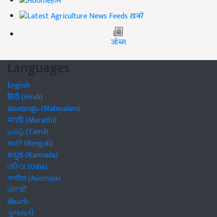
होम
ख़बरें
जॉब्स
Languages
English
हिंदी (Hindi)
മലയാളം (Malayalam)
मराठी (Marathi)
தமிழ் (Tamil)
বাঙালি (Bengali)
ಕನ್ನಡ (Kannada)
ଓଡିଆ (Odia)
অসমীয়া (Asomiya)
ਪੰਜਾਬੀ
తెలుగు
ગુજરાતી