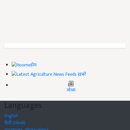
होम
ख़बरें
जॉब्स
Languages
English
हिंदी (Hindi)
മലയാളം (Malayalam)