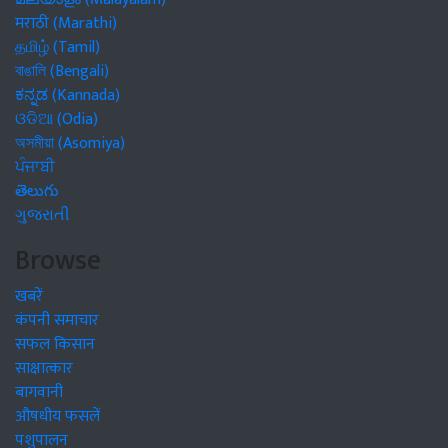
मराठी (Marathi)
தமிழ் (Tamil)
বাঙালি (Bengali)
ಕನ್ನಡ (Kannada)
ଓଡିଆ (Odia)
অসমীয়া (Asomiya)
ਪੰਜਾਬੀ
తెలుగు
ગુજરાતી
Browse
खबरें
कंपनी समाचार
सफल किसान
साक्षात्कार
बागवानी
औषधीय फसलें
पशुपालन