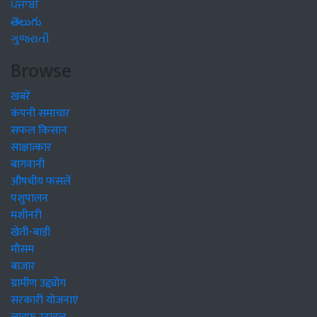
ਪੰਜਾਬੀ
తెలుగు
ગુજરાતી
Browse
खबरें
कंपनी समाचार
सफल किसान
साक्षात्कार
बागवानी
औषधीय फसलें
पशुपालन
मशीनरी
खेती-बाड़ी
मौसम
बाजार
ग्रामीण उद्द्योग
सरकारी योजनाएं