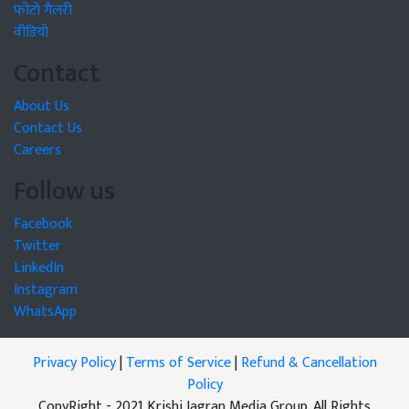
फोटो गैलरी
वीडियो
Contact
About Us
Contact Us
Careers
Follow us
Facebook
Twitter
LinkedIn
Instagram
WhatsApp
Privacy Policy
|
Terms of Service
|
Refund & Cancellation
Policy
CopyRight - 2021 Krishi Jagran Media Group. All Rights