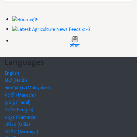
होम
ख़बरें
जॉब्स
Languages
English
हिंदी (Hindi)
മലയാളം (Malayalam)
मराठी (Marathi)
தமிழ் (Tamil)
বাঙালি (Bengali)
ಕನ್ನಡ (Kannada)
ଓଡିଆ (Odia)
অসমীয়া (Asomiya)