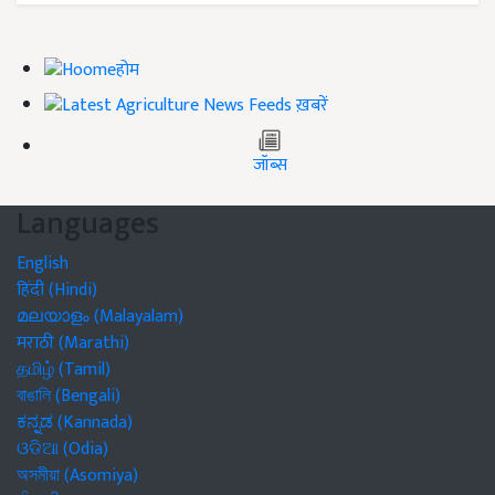
होम
ख़बरें
जॉब्स
Languages
English
हिंदी (Hindi)
മലയാളം (Malayalam)
मराठी (Marathi)
தமிழ் (Tamil)
বাঙালি (Bengali)
ಕನ್ನಡ (Kannada)
ଓଡିଆ (Odia)
অসমীয়া (Asomiya)