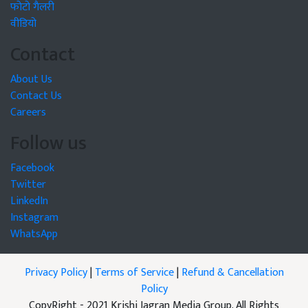
फोटो गैलरी
वीडियो
Contact
About Us
Contact Us
Careers
Follow us
Facebook
Twitter
LinkedIn
Instagram
WhatsApp
Privacy Policy
|
Terms of Service
|
Refund & Cancellation
Policy
CopyRight - 2021 Krishi Jagran Media Group. All Rights