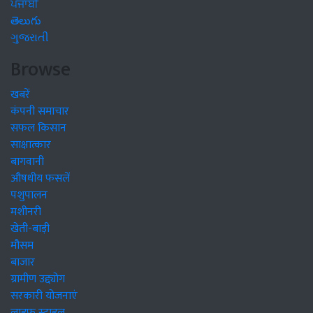
ਪੰਜਾਬੀ
తెలుగు
ગુજરાતી
Browse
खबरें
कंपनी समाचार
सफल किसान
साक्षात्कार
बागवानी
औषधीय फसलें
पशुपालन
मशीनरी
खेती-बाड़ी
मौसम
बाजार
ग्रामीण उद्द्योग
सरकारी योजनाएं
लाइफ स्टाइल