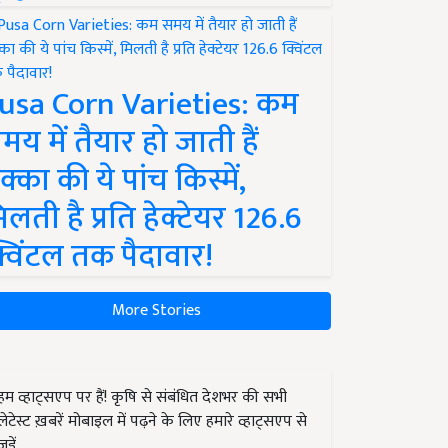
usa Corn Varieties: कम
मय में तैयार हो जाती हैं
क्का की ये पांच किस्में,
िलती है प्रति हेक्टेयर 126.6
्विंटल तक पैदावार!
More Stories
हम व्हाट्सएप पर हैं! कृषि से संबंधित देशभर की सभी
लेटेस्ट ख़बरें मोबाइल में पढ़ने के लिए हमारे व्हाट्सएप से
जुड़ें.