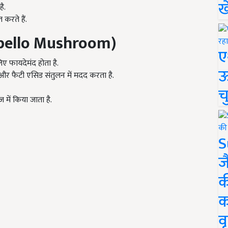
ख
ै.
 करते हैं.
tobello Mushroom)
ए
लिए फायदेमंद होता है.
ऊ
न और फैटी एसिड संतुलन में मदद करता है.
च
 में किया जाता है.
S
ज
क
क
वृ