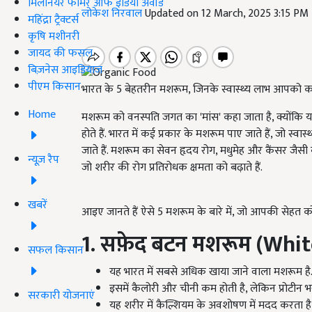
मिलेनियर फार्मर ऑफ इंडिया अवॉर्ड
लोकेश निरवाल
Updated on 12 March, 2025 3:15 PM
महिंद्रा ट्रैक्टर्स
कृषि मशीनरी
जायद की फसल
बिज़नेस आइडियाज
पीएम किसान
भारत के 5 बेहतरीन मशरूम, जिनके स्वास्थ्य लाभ आपको कर
Home
मशरूम को वनस्पति जगत का 'मांस' कहा जाता है, क्योंकि यह पो
होते हैं. भारत में कई प्रकार के मशरूम पाए जाते हैं, जो स्व
जाते हैं. मशरूम का सेवन हृदय रोग, मधुमेह और कैंसर जैसी ब
न्यूज़ रैप
जो शरीर की रोग प्रतिरोधक क्षमता को बढ़ाते हैं.
खबरें
आइए जानते हैं ऐसे 5 मशरूम के बारे में, जो आपकी सेहत को ब
1. सफ़ेद बटन मशरूम (Wh
सफल किसान
यह भारत में सबसे अधिक खाया जाने वाला मशरूम है
इसमें कैलोरी और चीनी कम होती है, लेकिन प्रोटीन भरपूर
सरकारी योजनाएं
यह शरीर में कैल्शियम के अवशोषण में मदद करता है 