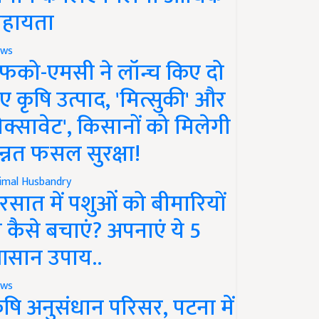
हायता
ws
फको-एमसी ने लॉन्च किए दो
ए कृषि उत्पाद, 'मित्सुकी' और
नेक्सावेट', किसानों को मिलेगी
न्नत फसल सुरक्षा!
imal Husbandry
रसात में पशुओं को बीमारियों
े कैसे बचाएं? अपनाएं ये 5
सान उपाय..
ws
ृषि अनुसंधान परिसर, पटना में