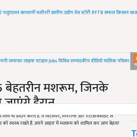
एं
पशुपालन
बागवानी
मशीनरी
ग्रामीण उद्योग
वेब स्टोरी
#FTB
सफल किसान
बाज
ंपनी समाचार
लाइफ स्टाइल
Jobs
विविध
सम्पादकीय
वीडियो
मासिक पत्रिका
#T
े 5 बेहतरीन मशरूम, जिनके
 जाएंगे हैरान
य लाभ भी प्रदान करते हैं. ये विटामिन, मिनरल्स और एंटीऑक्सीडेंट से
हृदय को स्वस्थ रखते हैं. अपने आहार में मशरूम को शामिल कर आप बेहतर
T