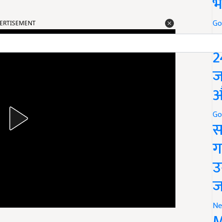
भ
Go
ERTISEMENT
P
2
ज
औ
Go
स
ग
उ
ज
Ne
M