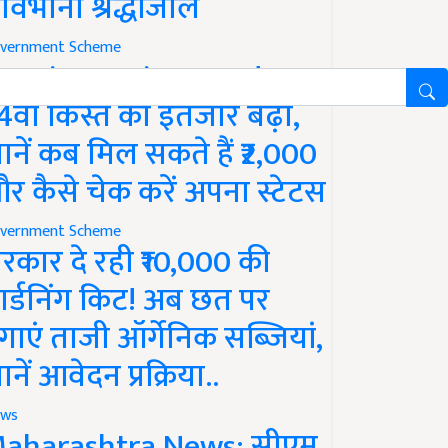
ावभीनी श्रद्धांजलि
vernment Scheme
M Kisan Yojana Update:
4वीं किस्त का इंतजार बढ़ा,
ानें कब मिल सकते हैं ₹2,000
र कैसे चेक करें अपना स्टेटस
vernment Scheme
रकार दे रही ₹10,000 की
ार्डनिंग किट! अब छत पर
गाएं ताजी ऑर्गेनिक सब्जियां,
ानें आवेदन प्रक्रिया..
ws
aharashtra News: सीएम