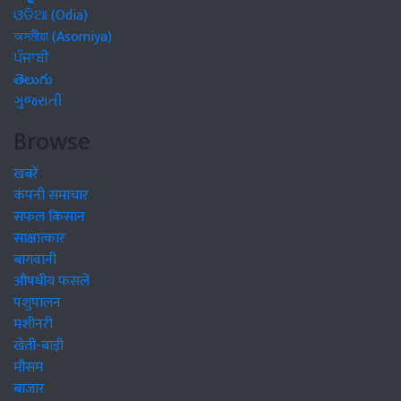
ଓଡିଆ (Odia)
অসমীয়া (Asomiya)
ਪੰਜਾਬੀ
తెలుగు
ગુજરાતી
Browse
खबरें
कंपनी समाचार
सफल किसान
साक्षात्कार
बागवानी
औषधीय फसलें
पशुपालन
मशीनरी
खेती-बाड़ी
मौसम
बाजार