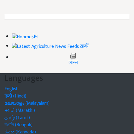
होम
ख़बरें
जॉब्स
Languages
English
हिंदी (Hindi)
മലയാളം (Malayalam)
मराठी (Marathi)
தமிழ் (Tamil)
বাঙালি (Bengali)
ಕನ್ನಡ (Kannada)