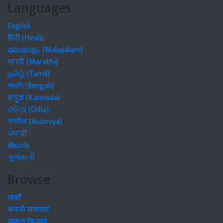
Languages
English
हिंदी (Hindi)
മലയാളം (Malayalam)
मराठी (Marathi)
தமிழ் (Tamil)
বাঙালি (Bengali)
ಕನ್ನಡ (Kannada)
ଓଡିଆ (Odia)
অসমীয়া (Asomiya)
ਪੰਜਾਬੀ
తెలుగు
ગુજરાતી
Browse
खबरें
कंपनी समाचार
सफल किसान