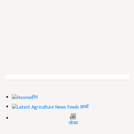
होम
ख़बरें
जॉब्स